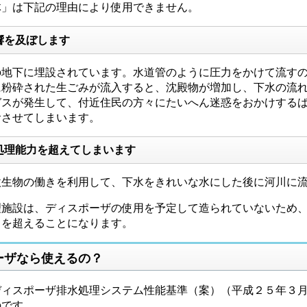
」は下記の理由により使用できません。
響を及ぼします
地下に埋設されています。水道管のように圧力をかけて流すの
に粉砕された生ごみが流入すると、沈殿物が増加し、下水の流
ガスが発生して、付近住民の方々にたいへん迷惑をおかけする
食させてしまいます。
処理能力を超えてしまいます
微生物の働きを利用して、下水をきれいな水にした後に河川に
施設は、ディスポーザの使用を予定して造られていないため、
力を超えることになります。
ーザなら使えるの？
ィスポーザ排水処理システム性能基準（案）（平成２５年３月
のです。