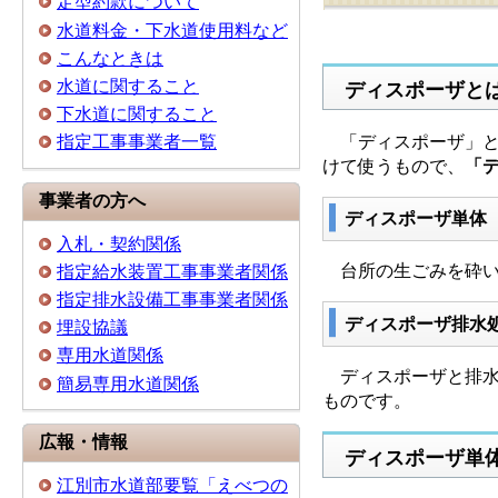
定型約款について
水道料金・下水道使用料など
こんなときは
水道に関すること
ディスポーザと
下水道に関すること
「ディスポーザ」と
指定工事事業者一覧
けて使うもので、
「
事業者の方へ
ディスポーザ単体
入札・契約関係
台所の生ごみを砕い
指定給水装置工事事業者関係
指定排水設備工事事業者関係
ディスポーザ排水
埋設協議
専用水道関係
ディスポーザと排水
簡易専用水道関係
ものです。
広報・情報
ディスポーザ単
江別市水道部要覧「えべつの