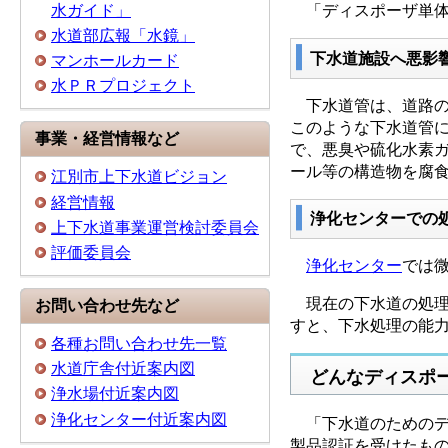
水ガイド」
「ディスポーザ単体
水道部広報「水鏡」
下水道施設へ悪影
マンホールカード
水ＰＲプロジェクト
下水道管は、道路の
このような下水道管
事業・経営情報など
で、悪臭や硫化水素
ール等の構造物を腐
江別市上下水道ビジョン
経営情報
浄化センターでの
上下水道事業運営検討委員会
評価委員会
浄化センター
では
現在の下水道の処理
お問い合わせ先など
すと、下水処理の能
各種お問い合わせ先一覧
水道庁舎付近案内図
どんなディスポ
浄水場付近案内図
浄化センター付近案内図
「下水道のためのデ
製品認証を受けたも