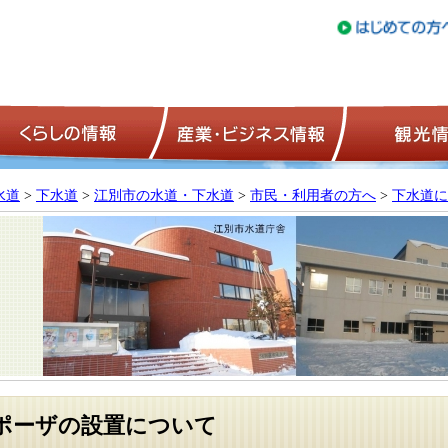
トップページ
くらしの情報
産業・ビジネ
水道
>
下水道
>
江別市の水道・下水道
>
市民・利用者の方へ
>
下水道に
ポーザの設置について