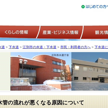
トップページ
くらしの情報
産業・ビジネ
水道
>
下水道
>
江別市の水道・下水道
>
市民・利用者の方へ
>
下水道に
水管の流れが悪くなる原因について