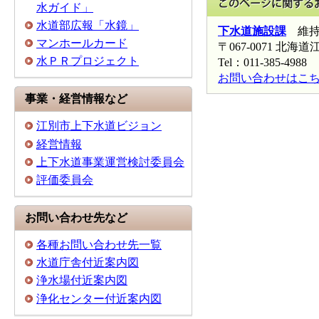
水ガイド」
水道部広報「水鏡」
下水道施設課
維持
マンホールカード
〒067-0071 
水ＰＲプロジェクト
Tel：011-385-4988 
お問い合わせはこ
事業・経営情報など
江別市上下水道ビジョン
経営情報
上下水道事業運営検討委員会
評価委員会
お問い合わせ先など
各種お問い合わせ先一覧
水道庁舎付近案内図
浄水場付近案内図
浄化センター付近案内図