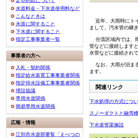
定型約款について
水道料金・下水道使用料など
こんなときは
近年、大雨時にトイ
水道に関すること
まして、汚水管の継
下水道に関すること
分流区域内では、雨
指定工事事業者一覧
管などに接続します
水管などに接続され
事業者の方へ
なお、大雨が治まる
入札・契約関係
ます。
指定給水装置工事事業者関係
指定排水設備工事事業者関係
関連リンク
埋設協議
専用水道関係
下水処理の方式につ
簡易専用水道関係
スノーダクトと融雪
広報・情報
下水道管渠施設
江別市水道部要覧「えべつの