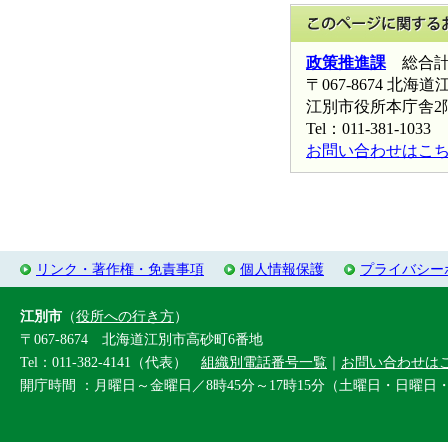
政策推進課
総合計
〒067-8674 北
江別市役所本庁舎2
Tel：011-381-1033 
お問い合わせはこ
リンク・著作権・免責事項
個人情報保護
プライバシー
江別市
（
役所への行き方
）
〒067-8674 北海道江別市高砂町6番地
Tel：011-382-4141（代表）
組織別電話番号一覧
｜
お問い合わせは
開庁時間 ：月曜日～金曜日／8時45分～17時15分（土曜日・日曜日