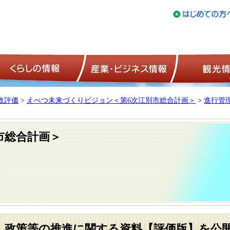
トップページ
くらしの情報
産業・ビジネ
政評価
>
えべつ未来づくりビジョン＜第6次江別市総合計画＞
>
進行管
市総合計画＞
度 政策等の推進に関する資料【評価版】を公