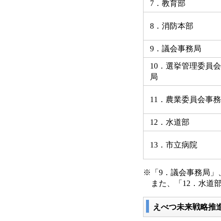
7．教育部
8．消防本部
9．議会事務局
10．選挙管理委員
局
11．農業委員会事
12．水道部
13．市立病院
※「9．議会事務局」
また、「12．水道部
えべつ未来戦略推