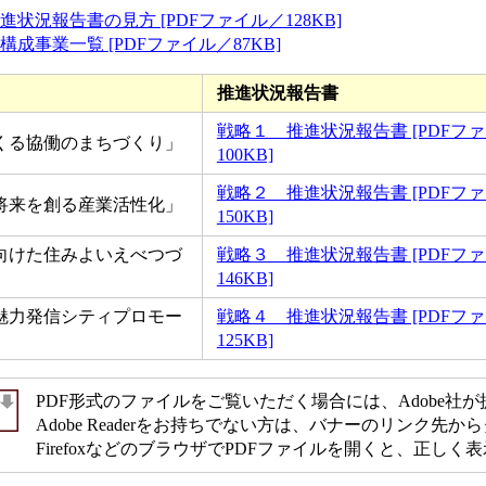
状況報告書の見方 [PDFファイル／128KB]
成事業一覧 [PDFファイル／87KB]
推進状況報告書
戦略１ 推進状況報告書 [PDFフ
くる協働のまちづくり」
100KB]
戦略２ 推進状況報告書 [PDFフ
将来を創る産業活性化」
150KB]
向けた住みよいえべつづ
戦略３ 推進状況報告書 [PDFフ
146KB]
魅力発信シティプロモー
戦略４ 推進状況報告書 [PDFフ
125KB]
PDF形式のファイルをご覧いただく場合には、Adobe社が提供す
Adobe Readerをお持ちでない方は、バナーのリンク
FirefoxなどのブラウザでPDFファイルを開くと、正し