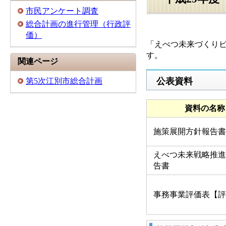
市民アンケート調査
総合計画の進行管理（行政評
価）
「えべつ未来づくりビ
す。
関連ページ
公表資料
第5次江別市総合計画
資料の名称
施策展開方針報告書
えべつ未来戦略推進
告書
事務事業評価表【評