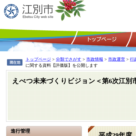
トップページ
>
分類でさがす
>
市政情報
>
市政運営
>
行
に関する資料【評価版】を公開します
えべつ未来づくりビジョン＜第6次江別
進行管理
平成29年