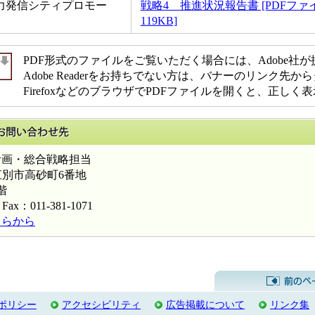
力発信シティプロモー
戦略4 推進状況報告書 [PDFファ
119KB]
PDF形式のファイルをご覧いただく場合には、Adobe社が提供す
Adobe Readerをお持ちでない方は、バナーのリンク
FirefoxなどのブラウザでPDFファイルを開くと、正し
このページに関するお問い合わせ先
画・総合戦略担当
海道江別市高砂町6番地
階
Fax：011-381-1071
ちらから
ポリシー
アクセシビリティ
広告掲載について
リンク集