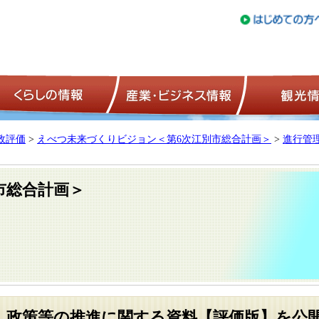
トップページ
くらしの情報
産業・ビジネ
政評価
>
えべつ未来づくりビジョン＜第6次江別市総合計画＞
>
進行管
市総合計画＞
度 政策等の推進に関する資料【評価版】を公