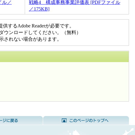
イル／
戦略4 構成事務事業評価表 [PDFファイル
／175KB]
るAdobe Readerが必要です。
先からダウンロードしてください。（無料）
く表示されない場合があります。
前のページに戻る
こ