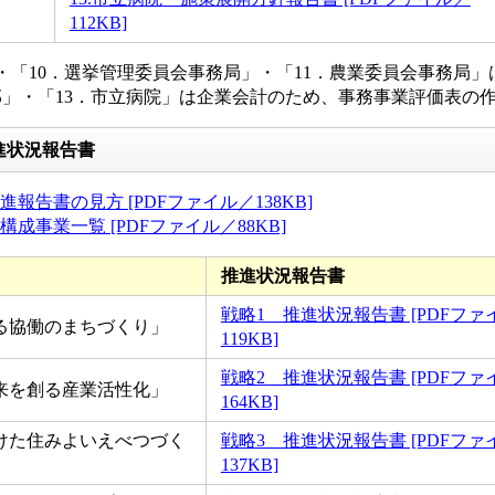
112KB]
・「10．選挙管理委員会事務局」・「11．農業委員会事務局
」・「13．市立病院」は企業会計のため、事務事業評価表の
進状況報告書
報告書の見方 [PDFファイル／138KB]
成事業一覧 [PDFファイル／88KB]
推進状況報告書
戦略1 推進状況報告書 [PDFファ
る協働のまちづくり」
119KB]
戦略2 推進状況報告書 [PDFファ
来を創る産業活性化」
164KB]
けた住みよいえべつづく
戦略3 推進状況報告書 [PDFファ
137KB]