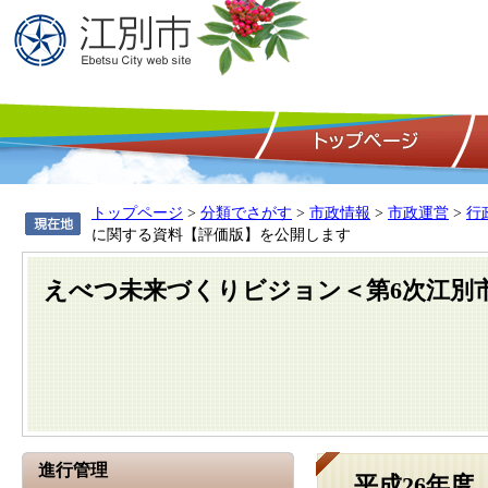
トップページ
>
分類でさがす
>
市政情報
>
市政運営
>
行
に関する資料【評価版】を公開します
えべつ未来づくりビジョン＜第6次江別
進行管理
平成26年