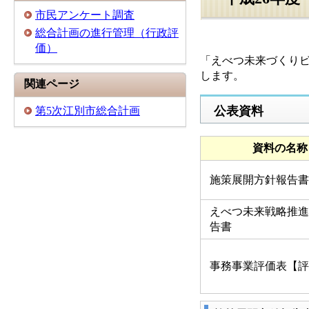
市民アンケート調査
総合計画の進行管理（行政評
価）
「えべつ未来づくりビ
します。
関連ページ
公表資料
第5次江別市総合計画
資料の名称
施策展開方針報告書
えべつ未来戦略推進
告書
事務事業評価表【評