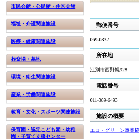
市民会館・公民館・住区会館
福祉・介護関連施設
​郵便番号
069-0832
医療・健康関連施設
所在地
葬斎場・墓地
江別市西野幌928
環境・衛生関連施設
電話番号
産業・労働関連施設
011-389-6493
教育・文化・スポーツ関連施設
施設の概要
保育園・認定こども園・幼稚
エコ・グリーン事業協
園・子育て支援センター