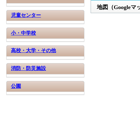
地図（Google
児童センター
小・中学校
高校・大学・その他
消防・防災施設
公園