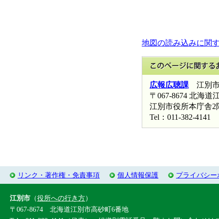
地図の読み込みに関
広報広聴課
江別市
〒067-8674 北
江別市役所本庁舎2
Tel：011-382-4141
リンク・著作権・免責事項
個人情報保護
プライバシー
江別市
（
役所への行き方
）
〒067-8674 北海道江別市高砂町6番地