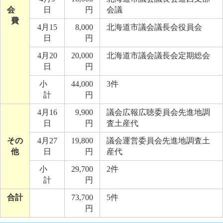
会
日
円
会議
費
4月15
8,000
北海道市議会議長会役員会
日
円
4月20
20,000
北海道市議会議長会定期総会
日
円
小
44,000
3件
計
円
4月16
9,900
議会広報広聴委員会先進地調
日
円
査土産代
その
4月27
19,800
議会運営委員会先進地調査土
他
日
円
産代
小
29,700
2件
計
円
合計
73,700
5件
円