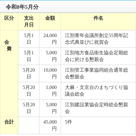
令和8年5月分
区分
支出
金額
件名
月日
5月1
24,000
江別青年会議所創立55周年記
会
日
円
念式典並びに祝賀会
費
5月1
5,000
江別地方食品衛生協会定期総
日
円
会に於ける懇親会
5月20
10,000
江別管工事業協同組合通常総
日
円
会懇親会
5月20
1,000
大麻・文京台のまちづくり協
日
円
議会総会
5月20
5,000
江別建設業協会定時総会懇親
日
円
会
合計
45,000
5件
円