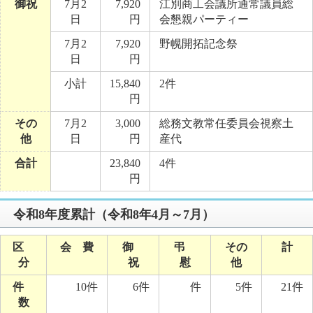
御祝
7月2
7,920
江別商工会議所通常議員総
日
円
会懇親パーティー
7月2
7,920
野幌開拓記念祭
日
円
小計
15,840
2件
円
その
7月2
3,000
総務文教常任委員会視察土
他
日
円
産代
合計
23,840
4件
円
令和8年度累計（令和8年4月～7月）
区
会 費
御
弔
その
計
分
祝
慰
他
件
10件
6件
件
5件
21件
数