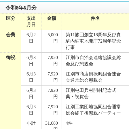
令和8年6月分
区分
支出
金額
件名
月日
会費
6月2
5,000
第11旅団創立18周年及び真
日
円
駒内駐屯地開庁72周年記念
行事
御祝
6月3
7,920
江別市自治会連絡協議会総
日
円
会及び懇親会
6月3
7,920
江別市商店街振興組合連合
日
円
会通常総会懇親会
6月3
7,920
江別屯田兵村開村記念式
日
円
典・祝賀会
6月3
7,920
江別工業団地協同組合通常
日
円
総会終了後懇親パーティー
小計
31,680
4件