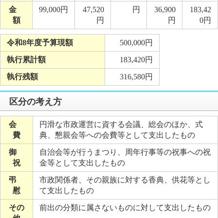
金
99,000円
47,520
円
36,900
183,42
額
円
円
0円
令和8年度予算現額
500,000円
執行累計額
183,420円
執行残額
316,580円
区分の考え方
会
円滑な市政運営に資する会議、総会のほか、式
費
典、懇親会等への会費等として支出したもの
御
自治会等が行うまつり、周年行事等の祝事への祝
祝
金等として支出したもの
弔
市政関係者、その親族に対する香典、供花等とし
慰
て支出したもの
その
前出の分類に属さないものに対して支出したもの