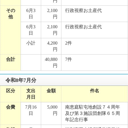
円
その
6月3
2,100
行政視察お土産代
他
日
円
6月3
2,100
行政視察お土産代
日
円
小計
4,200
2件
円
合計
40,880
7件
円
令和8年7月分
区分
支出
金額
件名
月日
会費
7月16
5,000
南恵庭駐屯地創設７４周年
日
円
及び第３施設団創隊６５周
年記念行事