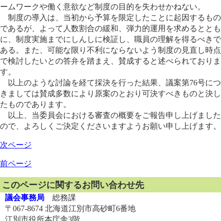
ームワークや働く意欲など制度の目的を失わせかねない。
制度の導入は、当初から予算を限定したことに起因するもの
であるが、よって人数割合の緩和、弾力的運用を求めるととも
に、制度実施までにしんしに検証し、職員の理解を得るべきで
ある。また、可能な限り不利にならないよう制度の見直し時点
で検討したいとの答弁を踏まえ、賛成すると述べられておりま
す。
以上のような討論を経て採決を行った結果、議案第76号につ
きましては賛成多数により原案のとおり可決すべきものと決し
たものであります。
以上、当委員会における審査の概要をご報告申し上げました
ので、よろしくご決定くださいますようお願い申し上げます。
次ページ
前ページ
このページに関するお問い合わせ先
議会事務局
総務課
〒067-8674 北海道江別市高砂町6番地
江別市役所本庁舎3階