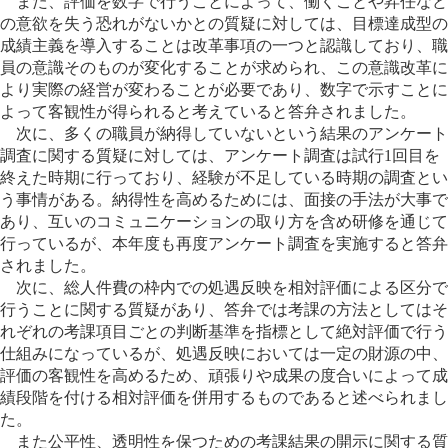
また、評価を数字で行うことによって、働くことや昇任など
の意欲を失う恐れがないかとの質疑に対しては、目標達成型の
成績主義を導入することは改革事項の一つと認識しており、職
員の意識そのものが変化することが求められ、この意識改革に
より実際の経営が変わることが必要であり、数字で示すことに
よって客観性が得られると考えていると答弁されました。
次に、多くの職員が納得していないという結果のアンケート
調査に関する質疑に対しては、アンケート調査は試行1回目を
終えた時期に行っており、経験が不足している時期の調査とい
う事情がある。納得性を高めるためには、面接の手法が大事で
あり、互いのコミュニケーションの取り方を含め研修を通じて
行っているが、本年度も再度アンケート調査を実施すると答弁
されました。
次に、総人件費の枠内での処遇反映を相対評価による区分で
行うことに関する質疑があり、答弁では考課の方法としてはそ
れぞれの考課項目ごとの判断基準を指標として絶対評価で行う
仕組みになっているが、処遇反映においては一定の財源の中、
評価の客観性を高めるため、頑張りや成果の度合いによって成
績段階を付ける相対評価を併用するものであると述べられまし
た。
また公平性、透明性を保つための考課結果の開示に関する質