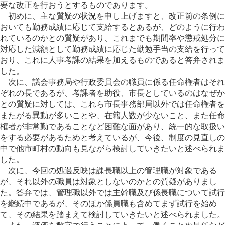
要な改正を行おうとするものであります。
初めに、主な質疑の状況を申し上げますと、改正前の条例に
おいても勤務成績に応じて支給するとあるが、どのように行わ
れているのかとの質疑があり、これまでも期間率や懲戒処分に
対応した減額として勤務成績に応じた勤勉手当の支給を行って
おり、これに人事考課の結果を加えるものであると答弁されま
した。
次に、議会事務局や行政委員会の職員に係る任命権者はそれ
ぞれの長であるが、考課者を助役、市長としているのはなぜか
との質疑に対しては、これら市長事務部局以外では任命権者を
またがる異動が多いことや、在籍人数が少ないこと、また任命
権者が非常勤であることなど困難な面があり、統一的な取扱い
をする必要があるためと考えているが、今後、制度の見直しの
中で他市町村の動向も見ながら検討していきたいと述べられま
した。
次に、今回の処遇反映は課長職以上の管理職が対象である
が、それ以外の職員は対象としないのかとの質疑がありまし
た。答弁では、管理職以外では主幹職及び係長職について試行
を継続中であるが、そのほか係員職も含めてまず試行を始め
て、その結果を踏まえて検討していきたいと述べられました。