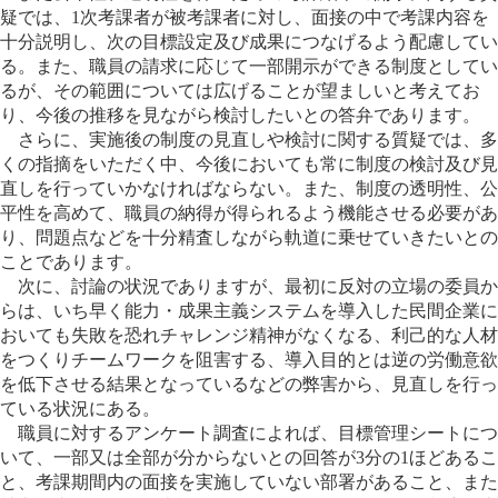
疑では、1次考課者が被考課者に対し、面接の中で考課内容を
十分説明し、次の目標設定及び成果につなげるよう配慮してい
る。また、職員の請求に応じて一部開示ができる制度としてい
るが、その範囲については広げることが望ましいと考えてお
り、今後の推移を見ながら検討したいとの答弁であります。
さらに、実施後の制度の見直しや検討に関する質疑では、多
くの指摘をいただく中、今後においても常に制度の検討及び見
直しを行っていかなければならない。また、制度の透明性、公
平性を高めて、職員の納得が得られるよう機能させる必要があ
り、問題点などを十分精査しながら軌道に乗せていきたいとの
ことであります。
次に、討論の状況でありますが、最初に反対の立場の委員か
らは、いち早く能力・成果主義システムを導入した民間企業に
おいても失敗を恐れチャレンジ精神がなくなる、利己的な人材
をつくりチームワークを阻害する、導入目的とは逆の労働意欲
を低下させる結果となっているなどの弊害から、見直しを行っ
ている状況にある。
職員に対するアンケート調査によれば、目標管理シートにつ
いて、一部又は全部が分からないとの回答が3分の1ほどあるこ
と、考課期間内の面接を実施していない部署があること、また