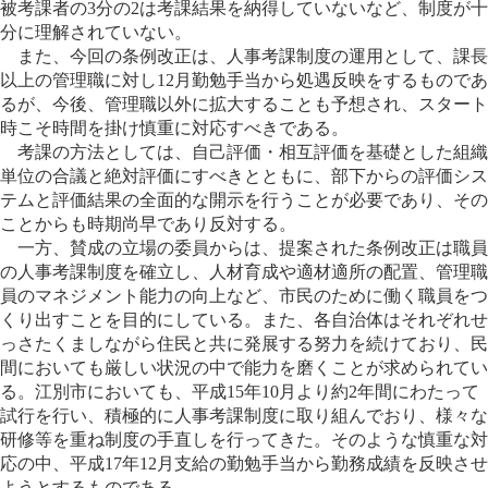
被考課者の3分の2は考課結果を納得していないなど、制度が十
分に理解されていない。
また、今回の条例改正は、人事考課制度の運用として、課長
以上の管理職に対し12月勤勉手当から処遇反映をするものであ
るが、今後、管理職以外に拡大することも予想され、スタート
時こそ時間を掛け慎重に対応すべきである。
考課の方法としては、自己評価・相互評価を基礎とした組織
単位の合議と絶対評価にすべきとともに、部下からの評価シス
テムと評価結果の全面的な開示を行うことが必要であり、その
ことからも時期尚早であり反対する。
一方、賛成の立場の委員からは、提案された条例改正は職員
の人事考課制度を確立し、人材育成や適材適所の配置、管理職
員のマネジメント能力の向上など、市民のために働く職員をつ
くり出すことを目的にしている。また、各自治体はそれぞれせ
っさたくましながら住民と共に発展する努力を続けており、民
間においても厳しい状況の中で能力を磨くことが求められてい
る。江別市においても、平成15年10月より約2年間にわたって
試行を行い、積極的に人事考課制度に取り組んでおり、様々な
研修等を重ね制度の手直しを行ってきた。そのような慎重な対
応の中、平成17年12月支給の勤勉手当から勤務成績を反映させ
ようとするものである。