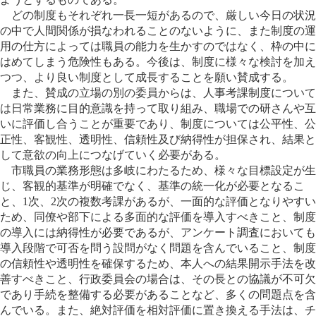
どの制度もそれぞれ一長一短があるので、厳しい今日の状況
の中で人間関係が損なわれることのないように、また制度の運
用の仕方によっては職員の能力を生かすのではなく、枠の中に
はめてしまう危険性もある。今後は、制度に様々な検討を加え
つつ、より良い制度として成長することを願い賛成する。
また、賛成の立場の別の委員からは、人事考課制度について
は日常業務に目的意識を持って取り組み、職場での研さんや互
いに評価し合うことが重要であり、制度については公平性、公
正性、客観性、透明性、信頼性及び納得性が担保され、結果と
して意欲の向上につなげていく必要がある。
市職員の業務形態は多岐にわたるため、様々な目標設定が生
じ、客観的基準が明確でなく、基準の統一化が必要となるこ
と、1次、2次の複数考課があるが、一面的な評価となりやすい
ため、同僚や部下による多面的な評価を導入すべきこと、制度
の導入には納得性が必要であるが、アンケート調査においても
導入段階で可否を問う設問がなく問題を含んでいること、制度
の信頼性や透明性を確保するため、本人への結果開示手法を改
善すべきこと、行政委員会の場合は、その長との協議が不可欠
であり手続を整備する必要があることなど、多くの問題点を含
んでいる。また、絶対評価を相対評価に置き換える手法は、チ