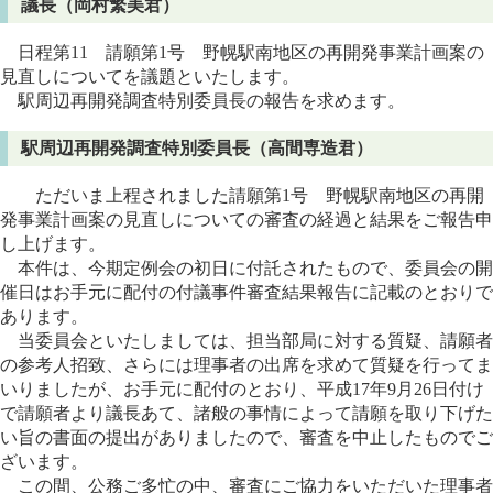
議長（岡村繁美君）
日程第11 請願第1号 野幌駅南地区の再開発事業計画案の
見直しについてを議題といたします。
駅周辺再開発調査特別委員長の報告を求めます。
駅周辺再開発調査特別委員長（高間専造君）
ただいま上程されました請願第1号 野幌駅南地区の再開
発事業計画案の見直しについての審査の経過と結果をご報告申
し上げます。
本件は、今期定例会の初日に付託されたもので、委員会の開
催日はお手元に配付の付議事件審査結果報告に記載のとおりで
あります。
当委員会といたしましては、担当部局に対する質疑、請願者
の参考人招致、さらには理事者の出席を求めて質疑を行ってま
いりましたが、お手元に配付のとおり、平成17年9月26日付け
で請願者より議長あて、諸般の事情によって請願を取り下げた
い旨の書面の提出がありましたので、審査を中止したものでご
ざいます。
この間、公務ご多忙の中、審査にご協力をいただいた理事者