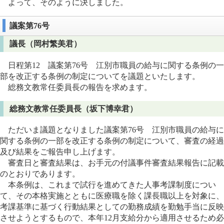
よって、そのように決しました。
議案第76号
議長（岡村繁美君）
日程第12 議案第76号 江別市職員の給与に関する条例の一
部を改正する条例の制定についてを議題といたします。
総務文教常任委員長の報告を求めます。
総務文教常任委員長（坂下博幸君）
ただいま議題となりました議案第76号 江別市職員の給与に
関する条例の一部を改正する条例の制定について、審査の経過
及び結果をご報告申し上げます。
審査日と審査結果は、お手元の付議事件審査結果報告に記載
のとおりであります。
本条例は、これまで試行を進めてきた人事考課制度につい
て、その本格実施とともに医療職を除く課長職以上を対象に、
考課基準に基づく行動結果としての勤務成績を勤勉手当に反映
させようとするもので、本年12月支給分から適用させるため必