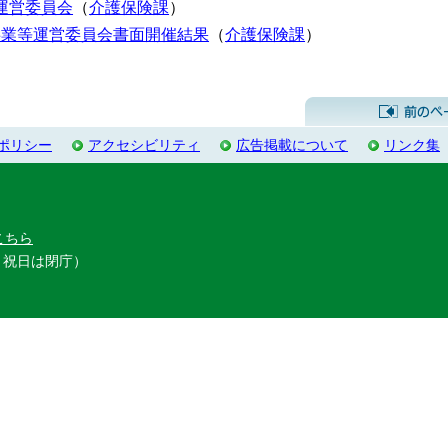
運営委員会
（
介護保険課
）
事業等運営委員会書面開催結果
（
介護保険課
）
ポリシー
アクセシビリティ
広告掲載について
リンク集
こちら
・祝日は閉庁）