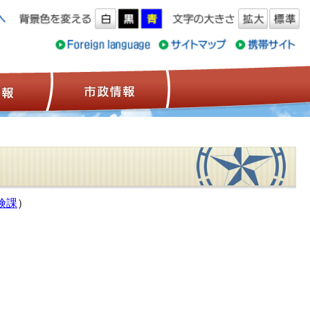
ス情報
観光情報
市政情報
険課
）