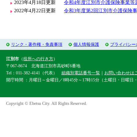
2023年4月18日更新
令和4年度江別市介護保険事業等
2022年4月22日更新
令和3年度第2回江別市介護保険
リンク・著作権・免責事項
個人情報保護
プライバシー
江別市
（
役所への行き方
）
〒067-8674 北海道江別市高砂町6番地
Tel：011-382-4141（代表）
組織別電話番号一覧
｜
お問い合わせは
開庁時間 ：月曜日～金曜日／8時45分～17時15分（土曜日・日曜日
Copyright © Ebetsu City. All Rights Reserved.