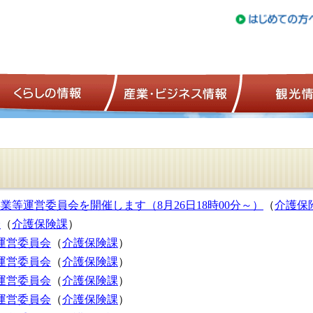
トップページ
くらしの情報
産業・ビジネ
業等運営委員会を開催します（8月26日18時00分～）
（
介護保
会
（
介護保険課
）
運営委員会
（
介護保険課
）
運営委員会
（
介護保険課
）
運営委員会
（
介護保険課
）
運営委員会
（
介護保険課
）