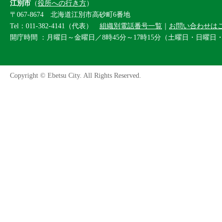
江別市
（
役所への行き方
）
〒067-8674 北海道江別市高砂町6番地
Tel：011-382-4141（代表）
組織別電話番号一覧
｜
お問い合わせは
開庁時間 ：月曜日～金曜日／8時45分～17時15分（土曜日・日曜日
Copyright © Ebetsu City. All Rights Reserved.