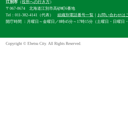
江別市
（
役所への行き方
）
〒067-8674 北海道江別市高砂町6番地
Tel：011-382-4141（代表）
組織別電話番号一覧
｜
お問い合わせは
開庁時間 ：月曜日～金曜日／8時45分～17時15分（土曜日・日曜日
Copyright © Ebetsu City. All Rights Reserved.