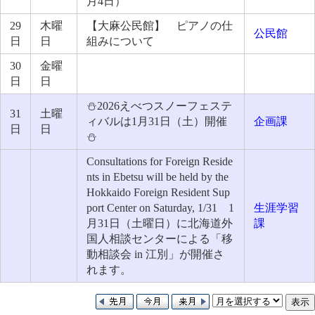
月4日）
29
木曜
【大麻公民館】 ピアノの仕
公民館
日
日
組みについて
30
金曜
日
日
⛄2026えべつスノーフェステ
31
土曜
ィバルは1月31日（土）開催
企画課
日
日
⛄
Consultations for Foreign Reside
nts in Ebetsu will be held by the
Hokkaido Foreign Resident Sup
port Center on Saturday, 1/31 1
生涯学習
月31日（土曜日）に北海道外
課
国人相談センターによる「移
動相談会 in 江別」が開催さ
れます。