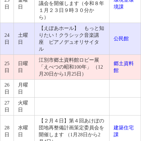
議会を開催します（令和８年
日
日
境課
１月２３日９時３０分か
ら）
【えぽあホール】 もっと知
24
土曜
りたい！クラシック音楽講
公民館
日
日
座 ピアノデュオリサイタ
ル
江別市郷土資料館ロビー展
25
日曜
郷土資料
「えべつの昭和100年」 （12
日
日
館
月20日から1月25日）
26
月曜
日
日
27
火曜
日
日
【２月４日】第４回あけぼの
28
水曜
団地再整備計画策定委員会を
建築住宅
日
日
開催します （1月28日から2
課