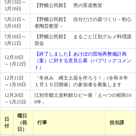
5月13日～
【野幌公民館】 男の茶道教室
3月10日
5月21日～
【野幌公民館】 自分だけの器づくり－初心
3月18日
者陶芸教室－
7月10日～
【野幌公民館】 まるごと江別グルメ料理講
3月12日
習会
【終了しました】あけぼの団地再整備計画
12月10日
（案）に対する意見公募（パブリックコメン
～1月12日
ト）
12月11日
「冬休み 縄文土器を作ろう！」(令和８年
～1月10日
１月１０日開催）の参加者を募集します
12月20日
江別市郷土資料館ロビー展「えべつの昭和10
～1月25日
0年」
曜日
日
（祝
行事
担当課
付
日）