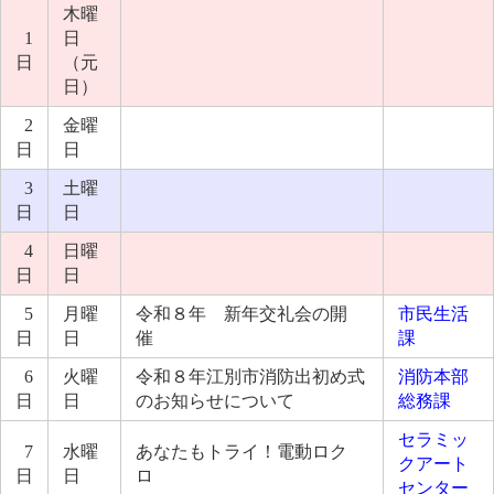
木曜
1
日
日
（元
日）
2
金曜
日
日
3
土曜
日
日
4
日曜
日
日
5
月曜
令和８年 新年交礼会の開
市民生活
日
日
催
課
6
火曜
令和８年江別市消防出初め式
消防本部
日
日
のお知らせについて
総務課
セラミッ
7
水曜
あなたもトライ！電動ロク
クアート
日
日
ロ
センター