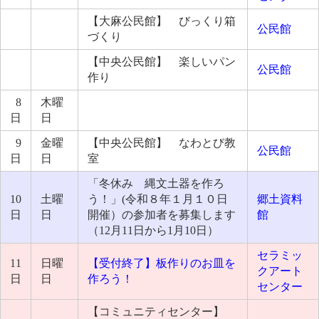
【大麻公民館】 びっくり箱
公民館
づくり
【中央公民館】 楽しいパン
公民館
作り
8
木曜
日
日
9
金曜
【中央公民館】 なわとび教
公民館
日
日
室
「冬休み 縄文土器を作ろ
10
土曜
う！」(令和８年１月１０日
郷土資料
日
日
開催）の参加者を募集します
館
（12月11日から1月10日）
セラミッ
11
日曜
【受付終了】板作りのお皿を
クアート
日
日
作ろう！
センター
【コミュニティセンター】