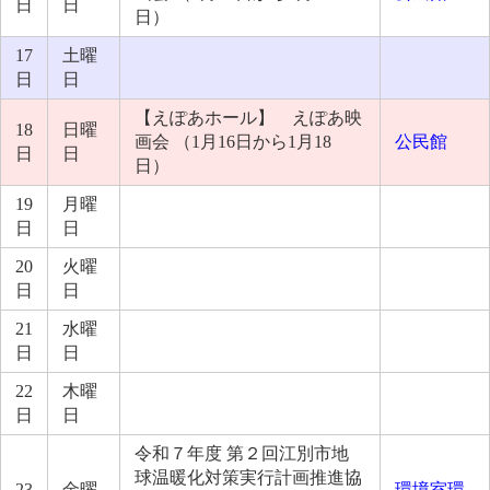
日
日
日）
17
土曜
日
日
【えぽあホール】 えぽあ映
18
日曜
画会 （1月16日から1月18
公民館
日
日
日）
19
月曜
日
日
20
火曜
日
日
21
水曜
日
日
22
木曜
日
日
令和７年度 第２回江別市地
球温暖化対策実行計画推進協
23
金曜
環境室環