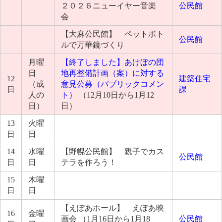
２０２６ニューイヤー音楽
公民館
会
【大麻公民館】 ペットボト
公民館
ルで万華鏡づくり
月曜
【終了しました】あけぼの団
日
地再整備計画（案）に対する
12
建築住宅
（成
意見公募（パブリックコメン
日
課
人の
ト）
（12月10日から1月12
日）
日）
13
火曜
日
日
14
水曜
【野幌公民館】 親子でカス
公民館
日
日
テラを作ろう！
15
木曜
日
日
【えぽあホール】 えぽあ映
16
金曜
画会 （1月16日から1月18
公民館