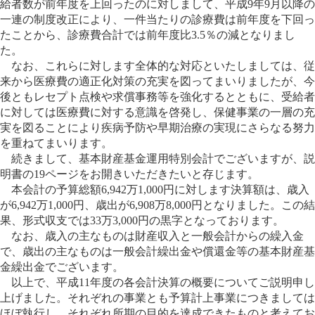
給者数が前年度を上回ったのに対しまして、平成9年9月以降の
一連の制度改正により、一件当たりの診療費は前年度を下回っ
たことから、診療費合計では前年度比3.5％の減となりまし
た。
なお、これらに対します全体的な対応といたしましては、従
来から医療費の適正化対策の充実を図ってまいりましたが、今
後ともレセプト点検や求償事務等を強化するとともに、受給者
に対しては医療費に対する意識を啓発し、保健事業の一層の充
実を図ることにより疾病予防や早期治療の実現にさらなる努力
を重ねてまいります。
続きまして、基本財産基金運用特別会計でございますが、説
明書の19ページをお開きいただきたいと存じます。
本会計の予算総額6,942万1,000円に対します決算額は、歳入
が6,942万1,000円、歳出が6,908万8,000円となりました。この結
果、形式収支では33万3,000円の黒字となっております。
なお、歳入の主なものは財産収入と一般会計からの繰入金
で、歳出の主なものは一般会計繰出金や償還金等の基本財産基
金繰出金でございます。
以上で、平成11年度の各会計決算の概要についてご説明申し
上げました。それぞれの事業とも予算計上事業につきましては
ほぼ執行し、それぞれ所期の目的を達成できたものと考えてお