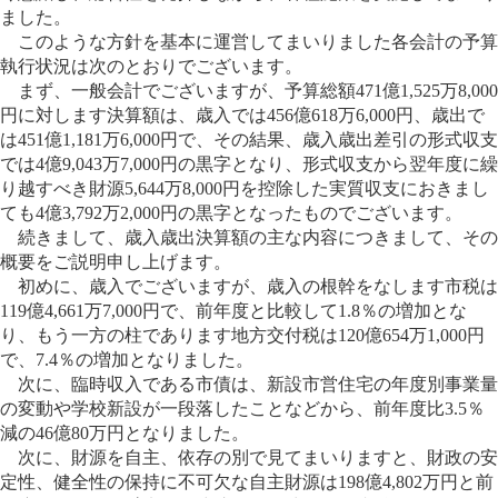
ました。
このような方針を基本に運営してまいりました各会計の予算
執行状況は次のとおりでございます。
まず、一般会計でございますが、予算総額471億1,525万8,000
円に対します決算額は、歳入では456億618万6,000円、歳出で
は451億1,181万6,000円で、その結果、歳入歳出差引の形式収支
では4億9,043万7,000円の黒字となり、形式収支から翌年度に繰
り越すべき財源5,644万8,000円を控除した実質収支におきまし
ても4億3,792万2,000円の黒字となったものでございます。
続きまして、歳入歳出決算額の主な内容につきまして、その
概要をご説明申し上げます。
初めに、歳入でございますが、歳入の根幹をなします市税は
119億4,661万7,000円で、前年度と比較して1.8％の増加とな
り、もう一方の柱であります地方交付税は120億654万1,000円
で、7.4％の増加となりました。
次に、臨時収入である市債は、新設市営住宅の年度別事業量
の変動や学校新設が一段落したことなどから、前年度比3.5％
減の46億80万円となりました。
次に、財源を自主、依存の別で見てまいりますと、財政の安
定性、健全性の保持に不可欠な自主財源は198億4,802万円と前