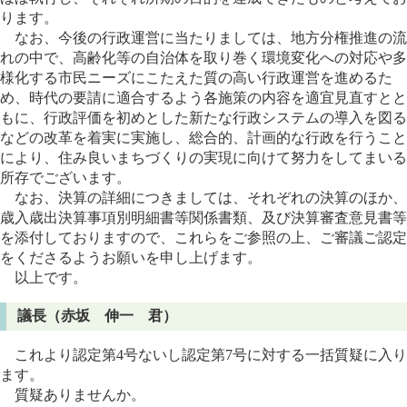
ります。
なお、今後の行政運営に当たりましては、地方分権推進の流
れの中で、高齢化等の自治体を取り巻く環境変化への対応や多
様化する市民ニーズにこたえた質の高い行政運営を進めるた
め、時代の要請に適合するよう各施策の内容を適宜見直すとと
もに、行政評価を初めとした新たな行政システムの導入を図る
などの改革を着実に実施し、総合的、計画的な行政を行うこと
により、住み良いまちづくりの実現に向けて努力をしてまいる
所存でございます。
なお、決算の詳細につきましては、それぞれの決算のほか、
歳入歳出決算事項別明細書等関係書類、及び決算審査意見書等
を添付しておりますので、これらをご参照の上、ご審議ご認定
をくださるようお願いを申し上げます。
以上です。
議長（赤坂 伸一 君）
これより認定第4号ないし認定第7号に対する一括質疑に入り
ます。
質疑ありませんか。