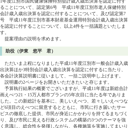
1年度江別市国民健康保険特別会計歳入歳出決算を認定に付す
ることについて、認定第6号 平成11年度江別市老人保健特別
会計歳入歳出決算を認定に付することについて、及び認定第7
号 平成11年度江別市基本財産基金運用特別会計歳入歳出決算
を認定に付することについて、以上4件を一括議題といたしま
す。
提案理由の説明を求めます。
助役（伊東 悠平 君）
ただいま上程になりました平成11年度江別市一般会計歳入歳
出決算ほか3特別会計歳入歳出決算を認定に付するに当たり、
各会計決算説明書に従いまして、一括ご説明申し上げます。
説明書の2ページをお開きいただきたいと存じます。
予算執行結果の概要でございますが、平成11年度は新総合計
画えべつ21・15万人都市プランの5年次目に当たる年でありま
した。この新総計を基本に、美しいえべつ、若々しいえべつな
ど6項目のえべつに留意するとともに、市民に行き届いたサー
ビスの徹底した提供、市民が身近にかかわりを持てるまちづく
り、及び市民に見える行政システムの構築の3つのテーマを強
く意識し、総合性を発揮しながら、各種施策を実施してまいり