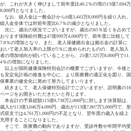
が、これが大きく伸びまして前年度比40.2％の増の15億7,694万
8,000円となりました。
なお、繰入金は一般会計から6億3,443万8,000円を繰り入れ、
繰入金全体では対前年度比6.7％の減少となりました。
次に、歳出の状況でございますが、歳出の65％近くを占めて
おります保険給付費は47億999万4,000円で、前年度に比較して
7.8％の増加となり、また、老人保健拠出金は拠出金の計算に
おいて老人加入率の上限が5％に改められたものの、老人加入
者の増加傾向が続いていることから、21億7,325万8,000円で11.
4％の増加になりました。
以上が国民健康保険特別会計の概要でございますが、今後と
も安定化計画の推進を中心に、より医療費の適正化を図り、国
保事業の健全化に努めて努力してまいります。
続きまして、老人保健特別会計でございますが、説明書の16
ページをお開きいただきたいと存じます。
本会計の予算総額115億9,738万2,000円に対します決算額は、
歳入が113億3,046万4,000円、歳出が113億7,807万5,000円で、形
式収支では4,761万1,000円の不足となり、翌年度の歳入を繰上
充用することになりました。
そこで、医療費の動向でありますが、受診件数や年間平均受