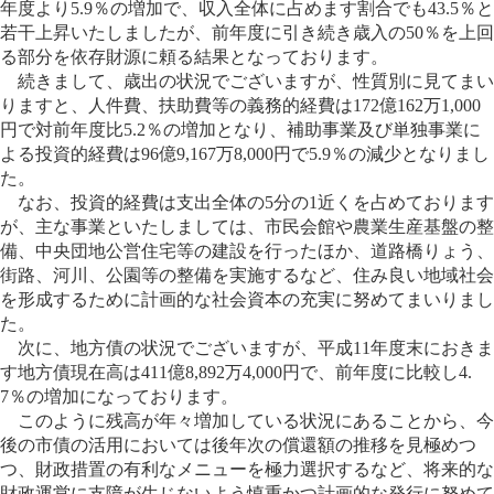
年度より5.9％の増加で、収入全体に占めます割合でも43.5％と
若干上昇いたしましたが、前年度に引き続き歳入の50％を上回
る部分を依存財源に頼る結果となっております。
続きまして、歳出の状況でございますが、性質別に見てまい
りますと、人件費、扶助費等の義務的経費は172億162万1,000
円で対前年度比5.2％の増加となり、補助事業及び単独事業に
よる投資的経費は96億9,167万8,000円で5.9％の減少となりまし
た。
なお、投資的経費は支出全体の5分の1近くを占めております
が、主な事業といたしましては、市民会館や農業生産基盤の整
備、中央団地公営住宅等の建設を行ったほか、道路橋りょう、
街路、河川、公園等の整備を実施するなど、住み良い地域社会
を形成するために計画的な社会資本の充実に努めてまいりまし
た。
次に、地方債の状況でございますが、平成11年度末におきま
す地方債現在高は411億8,892万4,000円で、前年度に比較し4.
7％の増加になっております。
このように残高が年々増加している状況にあることから、今
後の市債の活用においては後年次の償還額の推移を見極めつ
つ、財政措置の有利なメニューを極力選択するなど、将来的な
財政運営に支障が生じないよう慎重かつ計画的な発行に努めて