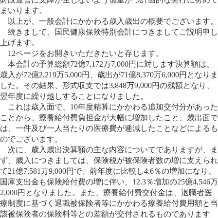
まいります。
以上が、一般会計にかかわる歳入歳出の概要でございます。
続きまして、国民健康保険特別会計につきましてご説明申し
上げます。
12ページをお開きいただきたいと存じます。
本会計の予算総額72億7,172万7,000円に対します決算額は、
歳入が72億2,219万5,000円、歳出が71億8,370万6,000円となりま
した。その結果、形式収支では3,848万9,000円の残額となり、
翌年度に繰り越しすることになりました。
これは歳入面で、10年度精算にかかわる追加交付分があった
ことから、療養給付費負担金が大幅に増加したこと、歳出面で
は、一件及び一人当たりの医療費が逓減したことなどによるも
のでございます。
次に、歳入歳出決算額の主な内容についてでありますが、ま
ず、歳入につきましては、保険税が被保険者数の増に支えられ
て21億7,581万9,000円で、前年度に比較し4.6％の増加になり、
国庫支出金も保険給付費の増に伴い、12.3％増加の25億4,546万
2,000円となりました。また、療養給付費交付金は、退職者医
療制度に基づく退職被保険者等にかかわる療養給付費用額と当
該被保険者の保険料等との差額が交付されるものであります