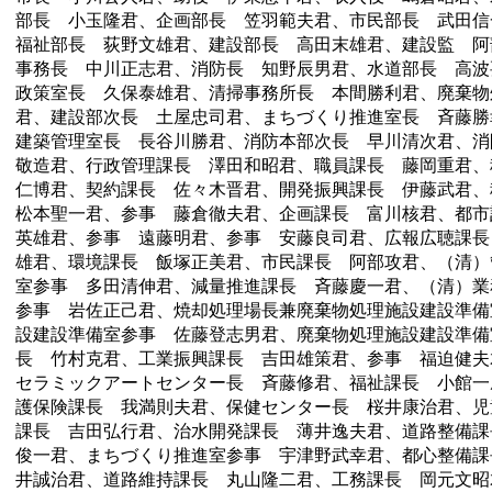
部長 小玉隆君、企画部長 笠羽範夫君、市民部長 武田信
福祉部長 荻野文雄君、建設部長 高田末雄君、建設監 阿
事務長 中川正志君、消防長 知野辰男君、水道部長 高波
政策室長 久保泰雄君、清掃事務所長 本間勝利君、廃棄物
君、建設部次長 土屋忠司君、まちづくり推進室長 斉藤勝
建築管理室長 長谷川勝君、消防本部次長 早川清次君、消
敬造君、行政管理課長 澤田和昭君、職員課長 藤岡重君、
仁博君、契約課長 佐々木晋君、開発振興課長 伊藤武君
松本聖一君、参事 藤倉徹夫君、企画課長 富川核君、都市
英雄君、参事 遠藤明君、参事 安藤良司君、広報広聴課長
雄君、環境課長 飯塚正美君、市民課長 阿部攻君、（清）
室参事 多田清伸君、減量推進課長 斉藤慶一君、（清）業
参事 岩佐正己君、焼却処理場長兼廃棄物処理施設建設準備
設建設準備室参事 佐藤登志男君、廃棄物処理施設建設準備
長 竹村克君、工業振興課長 吉田雄策君、参事 福迫健夫
セラミックアートセンター長 斉藤修君、福祉課長 小館一
護保険課長 我満則夫君、保健センター長 桜井康治君、児
課長 吉田弘行君、治水開発課長 薄井逸夫君、道路整備課
俊一君、まちづくり推進室参事 宇津野武幸君、都心整備課
井誠治君、道路維持課長 丸山隆二君、工務課長 岡元文昭