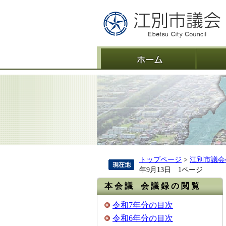
ホーム
トップページ
>
江別市議会
年9月13日 1ページ
本 会 議 会 議 録 の 閲 覧
令和7年分の目次
令和6年分の目次