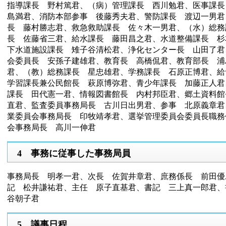
指導課長 野村篤君、（病）管理課長 西川勉君、医事課長
島満君、消防本部参事 後藤秀夫君、警防課長 渡辺一男君
長 藤村勝志君、救急救助課長 佐々木一男君、（水）総務
長 佐藤省三君、給水課長 藤田昌之君、水道整備課長 杉
下水道施設課長 雉子谷清松君、浄化センター長 山田了君
会委員長 安孫子建雄君、教育長 高橋侃君、教育部長 浦
君、（教）総務課長 星忠雄君、学務課長 石原正博君、給
学習課長兼公民館長 萩原博弥君、青少年課長 加藤正人君
課長 田代憲一君、情報図書館長 内村邦臣君、郷土資料館
直君、監査委員事務局長 古川日出男君、参事 北原義章君
業委員会事務局長 印牧靖孝君、選挙管理委員会委員長職務
会事務局長 高川一伸君
4 事務に従事した事務局員
事務局長 明孝一君、次長 佐賀井章君、庶務係長 前田優
記 松井謙祐君、主任 原子直基君、書記 三上真一郎君、
谷朝子君
5 議事日程