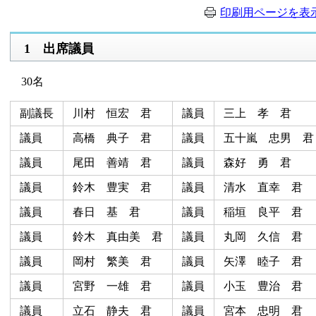
印刷用ページを表
1 出席議員
30名
副議長
川村 恒宏 君
議員
三上 孝 君
議員
高橋 典子 君
議員
五十嵐 忠男 君
議員
尾田 善靖 君
議員
森好 勇 君
議員
鈴木 豊実 君
議員
清水 直幸 君
議員
春日 基 君
議員
稲垣 良平 君
議員
鈴木 真由美 君
議員
丸岡 久信 君
議員
岡村 繁美 君
議員
矢澤 睦子 君
議員
宮野 一雄 君
議員
小玉 豊治 君
議員
立石 静夫 君
議員
宮本 忠明 君