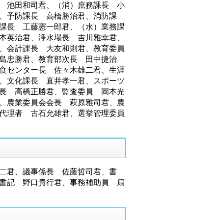
 池田和司君、（消）庶務課長 小
、予防課長 高橋勝治君、消防課
課長 工藤憲一郎君、（水）業務課
本英治君、浄水場長 吉川雅幸君、
、会計課長 大友和則君、教育委員
島忠勝君、教育部次長 田中捷治
食センター長 佐々木雄二君、生涯
、文化課長 直井孝一君、スポーツ
長 高橋正勝君、監査委員 岡本光
、農業委員会会長 萩原雅司君、農
代理者 古石允雄君、選挙管理委員
二君、議事係長 佐藤哲司君、書
書記 野口貴行君、事務補助員 扇