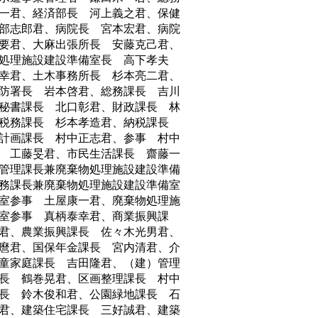
一君、経済部長 河上義之君、保健
部志郎君、病院長 宮本宏君、病院
要君、大麻出張所長 安藤克己君、
処理施設建設準備室長 高下孝夫
幸君、土木事務所長 杉本亮二君、
防署長 岩本啓君、総務課長 吉川
秘書課長 北口彰君、財政課長 林
、税務課長 杉本孝造君、納税課長
計画課長 村中正志君、参事 村中
 工藤旻君、市民生活課長 齋藤一
管理課長兼廃棄物処理施設建設準備
務課長兼廃棄物処理施設建設準備室
室参事 土屋康一君、廃棄物処理施
室参事 真柄泰幸君、商業振興課
君、農業振興課長 佐々木光男君、
麿君、国保年金課長 宮内清君、介
童家庭課長 吉田隆君、（建）管理
長 鶴巻晃君、区画整理課長 村中
長 鈴木俊和君、公園緑地課長 石
君、建築住宅課長 三好誠君、建築