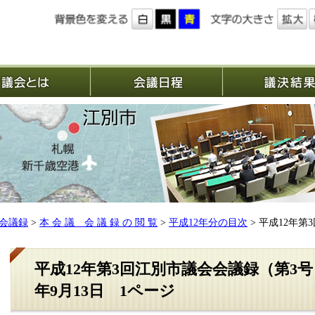
議会とは
会議日程
会議録
>
本 会 議 会 議 録 の 閲 覧
>
平成12年分の目次
> 平成12年第
平成12年第3回江別市議会会議録（第3号
年9月13日 1ページ