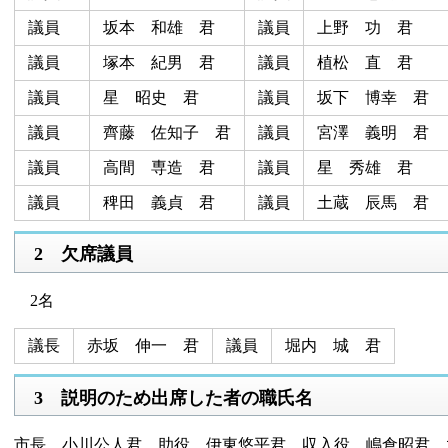
議員
坂本 和雄 君
議員
上野 功 君
議員
塚本 紀男 君
議員
植松 直 君
議員
星 昭史 君
議員
坂下 博幸 君
議員
齊藤 佐知子 君
議員
宮澤 義明 君
議員
高間 専造 君
議員
星 秀雄 君
議員
稗田 義貞 君
議員
土蔵 辰馬 君
2 欠席議員
2名
議長
赤坂 伸一 君
議員
堀内 城 君
3 説明のため出席した者の職氏名
市長 小川公人君、助役 伊東悠平君、収入役 嶋倉昭君、