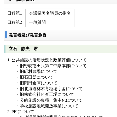
日程第1
会議録署名議員の指名
日程第2
一般質問
発言者及び発言趣旨
立石 静夫 君
公共施設の活用状況と政策評価について
・旧野幌屯田兵第二中隊本部について
・旧町村農場について
・旧石田邸について
・旧岡田倉庫について
・旧北海道林木育種場庁舎について
・旧株式会社ヒダ工場について
・公的施設の集積、集中化について
・学校施設地域開放事業について
PFIについて