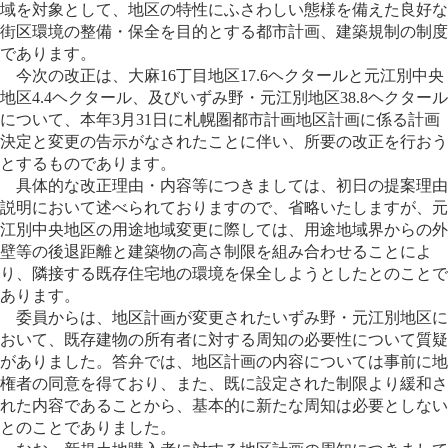
域を対象として、地区の特性にふさわしい態様を備えた良好な
街区環境の整備・保全を目的とする都市計画、建築規制の制度
であります。
今次の改正は、大麻16丁目地区17.6ヘクタールと元江別中央
地区4.4ヘクタール、及びいずみ野・元江別地区38.8ヘクタール
について、本年3月31日に札幌圏都市計画地区計画に係る計画
決定と変更の告示がなされたことに伴い、所要の改正を行おう
とするものであります。
具体的な改正理由・内容等につきましては、初日の提案理由
説明において述べられておりますので、省略いたしますが、元
江別中央地区の用途地域変更に際しては、用途地域界からの外
壁等の後退距離と建築物の高さ制限を組み合わせることによ
り、隣接する既存住宅地の環境を保全しようとしたとのことで
あります。
委員からは、地区計画が変更されたいずみ野・元江別地区に
おいて、既存建物の所有者に対する周知の必要性について質疑
がありました。答弁では、地区計画の内容については事前に地
権者の同意を得ており、また、既に設定された制限より緩和さ
れた内容であることから、基本的に新たな周知は必要としない
とのことでありました。