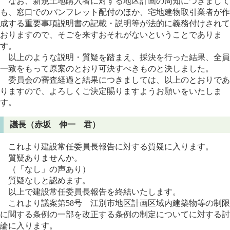
なお、新規土地購入者に対する地区計画の周知につきまして
も、窓口でのパンフレット配付のほか、宅地建物取引業者が作
成する重要事項説明書の記載・説明等が法的に義務付けされて
おりますので、そごを来すおそれがないということでありま
す。
以上のような説明・質疑を踏まえ、採決を行った結果、全員
一致をもって原案のとおり可決すべきものと決しました。
委員会の審査経過と結果につきましては、以上のとおりであ
りますので、よろしくご決定賜りますようお願いをいたしま
す。
議長（赤坂 伸一 君）
これより建設常任委員長報告に対する質疑に入ります。
質疑ありませんか。
（「なし」の声あり）
質疑なしと認めます。
以上で建設常任委員長報告を終結いたします。
これより議案第58号 江別市地区計画区域内建築物等の制限
に関する条例の一部を改正する条例の制定についてに対する討
論に入ります。