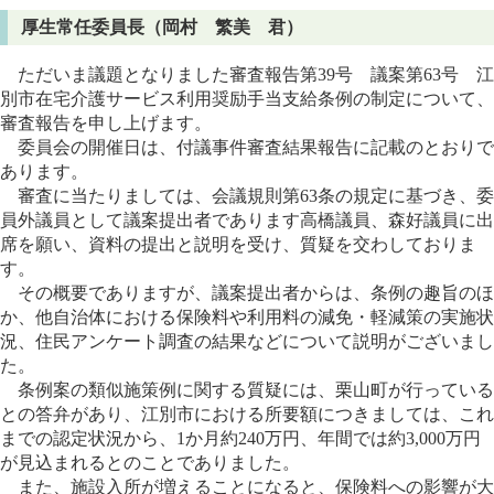
厚生常任委員長（岡村 繁美 君）
ただいま議題となりました審査報告第39号 議案第63号 江
別市在宅介護サービス利用奨励手当支給条例の制定について、
審査報告を申し上げます。
委員会の開催日は、付議事件審査結果報告に記載のとおりで
あります。
審査に当たりましては、会議規則第63条の規定に基づき、委
員外議員として議案提出者であります高橋議員、森好議員に出
席を願い、資料の提出と説明を受け、質疑を交わしておりま
す。
その概要でありますが、議案提出者からは、条例の趣旨のほ
か、他自治体における保険料や利用料の減免・軽減策の実施状
況、住民アンケート調査の結果などについて説明がございまし
た。
条例案の類似施策例に関する質疑には、栗山町が行っている
との答弁があり、江別市における所要額につきましては、これ
までの認定状況から、1か月約240万円、年間では約3,000万円
が見込まれるとのことでありました。
また、施設入所が増えることになると、保険料への影響が大