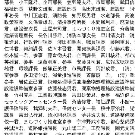
部長 小玉隆君、企画部長 笠羽範夫君、市民部長 武田信
福祉部長 荻野文雄君、建設部長 高田末雄君、建設監 阿
事務長 中川正志君、消防長 知野辰男君、水道部長 高波
政策室長 久保泰雄君、清掃事務所長 本間勝利君、廃棄物
君、建設部次長 土屋忠司君、まちづくり推進室長 斉藤勝
建築管理室長 長谷川勝君、消防本部次長 早川清次君、消
敬造君、行政管理課長 澤田和昭君、職員課長 藤岡重君、
仁博君、契約課長 佐々木晋君、開発振興課長 伊藤武君
松本聖一君、参事 藤倉徹夫君、企画課長 富川核君、都市
英雄君、参事 遠藤明君、参事 安藤良司君、広報広聴課長
雄君、環境課長 飯塚正美君、市民課長 阿部攻君、（清）
室参事 多田清伸君、減量推進課長 斉藤慶一君、（清）業
参事 岩佐正己君、焼却処理場長兼廃棄物処理施設建設準備
設建設準備室参事 佐藤登志男君、廃棄物処理施設建設準備
長 竹村克君、工業振興課長 吉田雄策君、参事 福迫健夫
セラミックアートセンター長 斉藤修君、福祉課長 小館一
護保険課長 我満則夫君、保健センター長 桜井康治君、児
課長 吉田弘行君、治水開発課長 薄井逸夫君、道路整備課
俊一君、まちづくり推進室参事 宇津野武幸君、都心整備課
井誠治君、道路維持課長 丸山隆二君、工務課長 岡元文昭
指導課長 野村篤君、（病）管理課長 西川勉君、医事課長