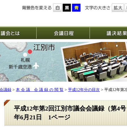
議会とは
会議日程
会議録
>
本 会 議 会 議 録 の 閲 覧
>
平成12年分の目次
> 平成12年第
平成12年第2回江別市議会会議録（第4号
年6月21日 1ページ