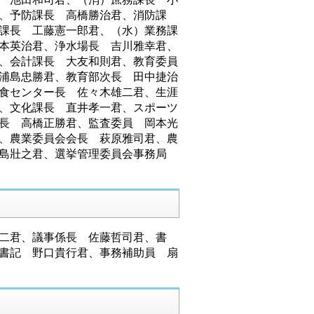
、予防課長 高橋勝治君、消防課
課長 工藤憲一郎君、（水）業務課
本英治君、浄水場長 吉川雅幸君、
、会計課長 大友和則君、教育委員
浦島忠勝君、教育部次長 田中捷治
食センター長 佐々木雄二君、生涯
、文化課長 直井孝一君、スポーツ
長 高橋正勝君、監査委員 岡本光
、農業委員会会長 萩原雅司君、農
島壯之君、選挙管理委員会事務局
二君、議事係長 佐藤哲司君、書
書記 野口貴行君、事務補助員 扇