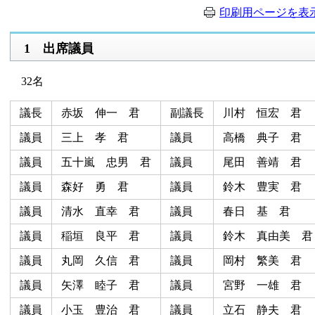
印刷用ページを表
1 出席議員
32名
議長
赤坂 伸一 君
副議長
川村 恒宏 君
議員
三上 孝 君
議員
高橋 典子 君
議員
五十嵐 忠男 君
議員
尾田 善靖 君
議員
森好 勇 君
議員
鈴木 豊実 君
議員
清水 直幸 君
議員
春日 基 君
議員
稲垣 良平 君
議員
鈴木 真由美 君
議員
丸岡 久信 君
議員
岡村 繁美 君
議員
矢澤 睦子 君
議員
宮野 一雄 君
議員
小玉 豊治 君
議員
立石 静夫 君