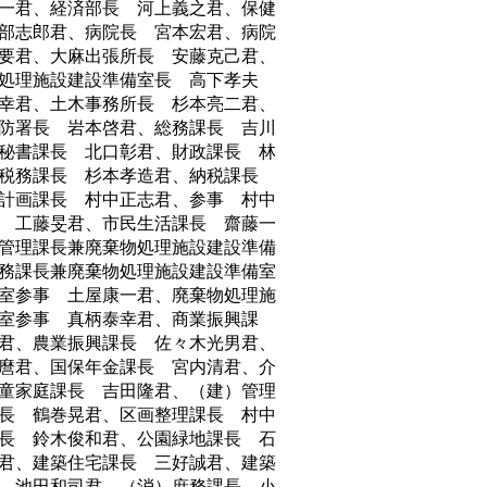
一君、経済部長 河上義之君、保健
部志郎君、病院長 宮本宏君、病院
要君、大麻出張所長 安藤克己君、
処理施設建設準備室長 高下孝夫
幸君、土木事務所長 杉本亮二君、
防署長 岩本啓君、総務課長 吉川
秘書課長 北口彰君、財政課長 林
、税務課長 杉本孝造君、納税課長
計画課長 村中正志君、参事 村中
 工藤旻君、市民生活課長 齋藤一
管理課長兼廃棄物処理施設建設準備
務課長兼廃棄物処理施設建設準備室
室参事 土屋康一君、廃棄物処理施
室参事 真柄泰幸君、商業振興課
君、農業振興課長 佐々木光男君、
麿君、国保年金課長 宮内清君、介
童家庭課長 吉田隆君、（建）管理
長 鶴巻晃君、区画整理課長 村中
長 鈴木俊和君、公園緑地課長 石
君、建築住宅課長 三好誠君、建築
 池田和司君、（消）庶務課長 小