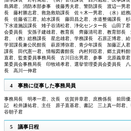
島満君、消防本部参事 後藤秀夫君、警防課長 渡辺一男君
長 藤村勝志君、救急救助課長 佐々木一男君、（水）総務
長 佐藤省三君、給水課長 藤田昌之君、水道整備課長 杉
下水道施設課長 雉子谷清松君、浄化センター長 山田了君
会委員長 安孫子建雄君、教育長 齊藤清司君、教育部長 
君、（教）総務課長 星忠雄君、学務課長 石原正博君、給
学習課長兼公民館長 萩原博弥君、青少年課長 加藤正人君
課長 田代憲一君、情報図書館長 内村邦臣君、郷土資料館
直君、監査委員事務局長 古川日出男君、参事 北原義章君
業委員会事務局長 印牧靖孝君、選挙管理委員会委員長 八
長 高川一伸君
4 事務に従事した事務局員
事務局長 明孝一君、次長 佐賀井章君、庶務係長 前田優
記 松井謙祐君、主任 原子直基君、書記 三上真一郎君、
谷朝子君
5 議事日程