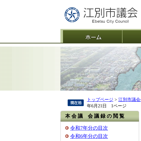
ホーム
トップページ
>
江別市議会
年6月21日 1ページ
本 会 議 会 議 録 の 閲 覧
令和7年分の目次
令和6年分の目次