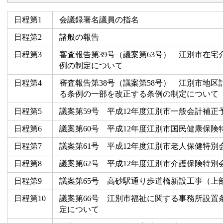
日程第1
会議録署名議員の指名
日程第2
諸般の報告
日程第3
審査報告第39号（議案第63号） 江別市在
例の制定について
日程第4
審査報告第38号（議案第58号） 江別市地
る条例の一部を改正する条例の制定について
日程第5
議案第59号 平成12年度江別市一般会計補正
日程第6
議案第60号 平成12年度江別市国民健康保険
日程第7
議案第61号 平成12年度江別市老人保健特別
日程第8
議案第62号 平成12年度江別市介護保険特別
日程第9
議案第65号 高砂駅通り歩道橋新設工事（上
日程第10
議案第66号 江別市福祉に関する事務所設置
定について