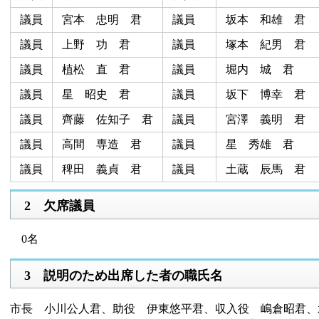
議員
宮本 忠明 君
議員
坂本 和雄 君
議員
上野 功 君
議員
塚本 紀男 君
議員
植松 直 君
議員
堀内 城 君
議員
星 昭史 君
議員
坂下 博幸 君
議員
齊藤 佐知子 君
議員
宮澤 義明 君
議員
高間 専造 君
議員
星 秀雄 君
議員
稗田 義貞 君
議員
土蔵 辰馬 君
2 欠席議員
0名
3 説明のため出席した者の職氏名
市長 小川公人君、助役 伊東悠平君、収入役 嶋倉昭君、