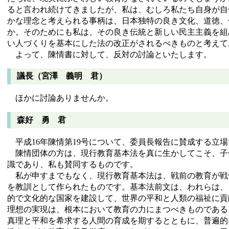
ると言われ続けてきましたが、私は、むしろ私たち自身が自
かな理念と考えられる事柄は、日本独特の良き文化、道徳、
か。そのためにも私は、その良き伝統と新しい民主主義を組
い人づくりを基本にした法の改正がされるべきものと考えて
よって、陳情書に対して、反対の討論といたします。
議長（宮澤 義明 君）
ほかに討論ありませんか。
森好 勇 君
平成16年陳情第19号について、委員長報告に賛成する立
陳情団体の方は、現行教育基本法を真に生かしてこそ、子
識であり、私も賛同するものです。
私が申すまでもなく、現行教育基本法は、戦前の教育が戦
を教訓として作られたものです。基本法前文は、われらは、
的で文化的な国家を建設して、世界の平和と人類の福祉に貢
理想の実現は、根本において教育の力にまつべきものである
真理と平和を希求する人間の育成を期するとともに、普遍的