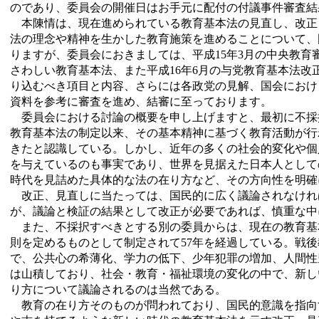
のであり、委員会の開催日はお手元に配付の付議事件審査結
本陳情は、現在進められている教育基本法の見直し、改正
法の理念や精神を生かした教育施策を進めることについて、
りますが、委員会におきましては、平成15年3月の中央教育
さわしい教育基本法、また平成16年6月の与党教育基本法改
り込むべき項目と内容、さらには各政党の見解、国会におけ
資料を参考に審査を進め、結審に至っております。
委員会における討論の概要を申し上げますと、最初に不採
教育基本法の制定以来、その基本精神に基づく教育活動が行
きたと認識している。しかし、近年の多くの社会的変化や個
を与えているのも事実であり、世界を見据えた日本人として
時代を見詰めた具体的な法の在り方など、その方向性を明確
改正、見直しに当たっては、国民的に広く議論されなけれ
が、議論と検証の結果として改正が必要であれば、慎重な中
また、不採択すべきとする別の委員からは、現在の教育基
則を定めるものとして制定されて57年を経過している。戦
で、公共心の希薄化、学力の低下、少年犯罪の増加、人間性
は山積しており、社会・教育・福祉環境の変化の中で、新し
り方について議論されるのは当然である。
教育の在り方そのものが問われており、国民的意識を指向