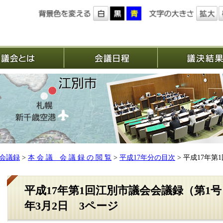
議会とは
会議日程
会議録
>
本 会 議 会 議 録 の 閲 覧
>
平成17年分の目次
> 平成17年第
平成17年第1回江別市議会会議録（第1号
年3月2日 3ページ