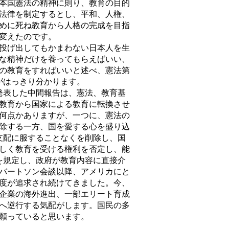
本国憲法の精神に則り、教育の目的
法律を制定するとし、平和、人権、
めに死ね教育から人格の完成を目指
変えたのです。
投げ出してもかまわない日本人を生
な精神だけを養ってもらえばいい、
の教育をすればいいと述べ、憲法第
がはっきり分かります。
発表した中間報告は、憲法、教育基
教育から国家による教育に転換させ
何点かありますが、一つに、憲法の
除する一方、国を愛する心を盛り込
支配に服することなくを削除し、国
しく教育を受ける権利を否定し、能
を規定し、政府が教育内容に直接介
ロバートソン会談以降、アメリカにと
度が追求され続けてきました。今、
企業の海外進出、一部エリート育成
へ逆行する気配がします。国民の多
願っていると思います。