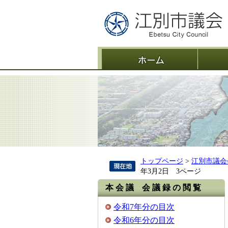
ホーム
トップページ
>
江別市議会
年3月2日 3ページ
本 会 議 会 議 録 の 閲 覧
令和7年分の目次
令和6年分の目次