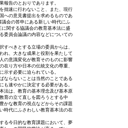
果報告のとおりであります。
を拙速に行わないこと、また、現行
国への意見書提出を求めるものであ
審議会の答申にある新しい時代にふ
正に関する協議会の教育基本法に盛
る委員会論議の内容などについての
択すべきとする立場の委員からは、
われ、大きな成果と役割を果たして
人の意識変化が教育そのものに影響
の在り方や日本の伝統文化の尊重、
に示す必要に迫られている。
ばならないことは当然のことである
にも速やかに決定する必要がある。
本法は、教育の基本理念及び基本原
後教育の立て直しを図ろうとする中
豊かな教育の視点などからその課題
い時代にふさわしい教育基本法の在
する今日的な教育課題において、夢