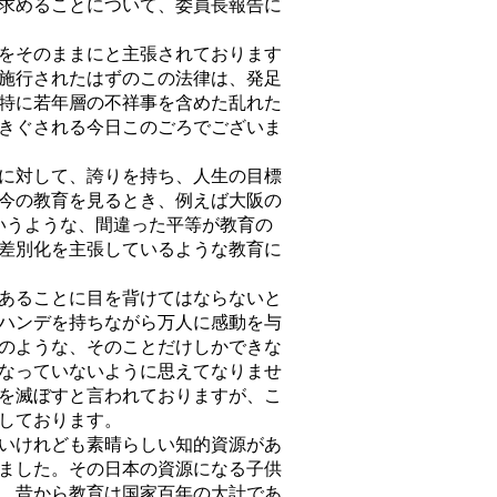
求めることについて、委員長報告に
をそのままにと主張されております
施行されたはずのこの法律は、発足
特に若年層の不祥事を含めた乱れた
きぐされる今日このごろでございま
に対して、誇りを持ち、人生の目標
今の教育を見るとき、例えば大阪の
いうような、間違った平等が教育の
差別化を主張しているような教育に
あることに目を背けてはならないと
ハンデを持ちながら万人に感動を与
のような、そのことだけしかできな
なっていないように思えてなりませ
を滅ぼすと言われておりますが、こ
しております。
いけれども素晴らしい知的資源があ
ました。その日本の資源になる子供
。昔から教育は国家百年の大計であ