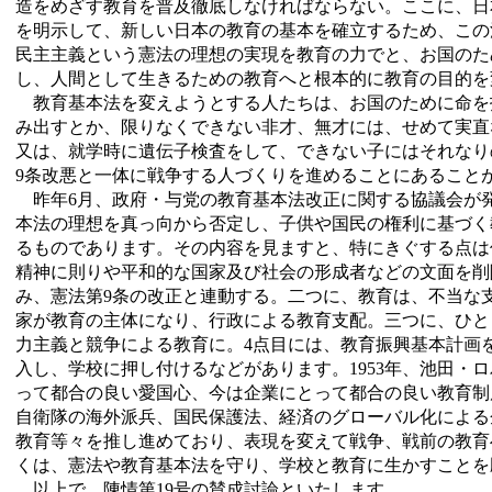
造をめざす教育を普及徹底しなければならない。ここに、日
を明示して、新しい日本の教育の基本を確立するため、この
民主主義という憲法の理想の実現を教育の力でと、お国のた
し、人間として生きるための教育へと根本的に教育の目的を
教育基本法を変えようとする人たちは、お国のために命を
み出すとか、限りなくできない非才、無才には、せめて実直
又は、就学時に遺伝子検査をして、できない子にはそれなり
9条改悪と一体に戦争する人づくりを進めることにあること
昨年6月、政府・与党の教育基本法改正に関する協議会が
本法の理想を真っ向から否定し、子供や国民の権利に基づく
るものであります。その内容を見ますと、特にきぐする点は
精神に則りや平和的な国家及び社会の形成者などの文面を削
み、憲法第9条の改正と連動する。二つに、教育は、不当な
家が教育の主体になり、行政による教育支配。三つに、ひと
力主義と競争による教育に。4点目には、教育振興基本計画
入し、学校に押し付けるなどがあります。1953年、池田・
って都合の良い愛国心、今は企業にとって都合の良い教育制
自衛隊の海外派兵、国民保護法、経済のグローバル化による
教育等々を推し進めており、表現を変えて戦争、戦前の教育
くは、憲法や教育基本法を守り、学校と教育に生かすことを
以上で、陳情第19号の賛成討論といたします。