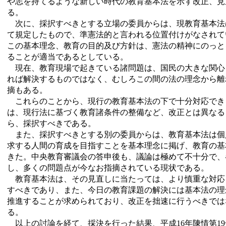
や志を持てるような新しい時代の教育基本法を示す改正、見
る。
次に、採択すべきとする立場の委員からは、現教育基本法
て規定したもので、準憲法的と言われる位置付けがなされて
この基本理念、教育の目的及び方針は、憲法の精神にのっと
ることが適当であるとしている。
現在、教育現場で起きている諸問題は、国民の大きな関心
れば解決するものではなく、むしろこの間の法の理念から離
摘もある。
これらのことから、現行の教育基本法の下で十分対応でき
は、現行法に基づく教育諸条件の整備など、改正とは異なる
ら、採択すべきである。
また、採択すべきとする別の委員からは、教育基本法は個
求する人間の育成を目指すことを基本理念に掲げ、教育の基
きた。中央教育審議会の答申後も、議論は極めて不十分で、
し、多くの問題点が今なお指摘されている現状である。
教育基本法は、その見直しに当たっては、より慎重な対応
すべきであり、また、今日の教育課題の解決には基本法の理
推進することが求められており、改正を拙速に行うべきでは
る。
以上の討論を経て、採決を行った結果、平成16年陳情第1