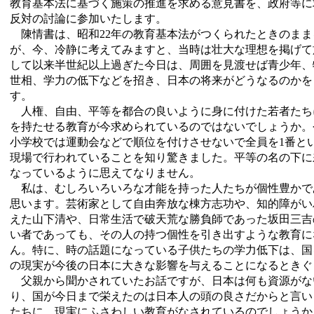
教育基本法に基づく施策の推進を求める意見書を、政府等に
反対の討論に参加いたします。
陳情書は、昭和22年の教育基本法がつくられたときのまま
が、今、冷静に考えてみますと、当時は壮大な理想を掲げて
して以来半世紀以上過ぎた今日は、周囲を見渡せば青少年、
世相、学力の低下などを招き、日本の将来がどうなるのかを
す。
人権、自由、平等を都合の良いように身に付けた若者たち
を持たせる教育が今求められているのではないでしょうか。
小学校では運動会などで順位を付けさせないで全員を1番と
現場で行われていることを知り驚きました。平等の名の下に
なっているように思えてなりません。
私は、むしろいろいろな才能を持った人たちが個性豊かで
思います。芸術家として自由奔放な棟方志功や、知的障がい
えた山下清や、日常生活で破天荒な勝負師であった坂田三吉
い者であっても、その人の持つ個性を引き出すような教育に
ん。特に、時の話題になっている子供たちの学力低下は、国
の現実が今後の日本に大きな影響を与えることになるときぐ
父親から聞かされていたお話ですが、日本は何も資源がな
り、国が今日まで栄えたのは日本人の頭の良さだからと言い
たちに、現実にふさわしい教育がなされているのでしょうか