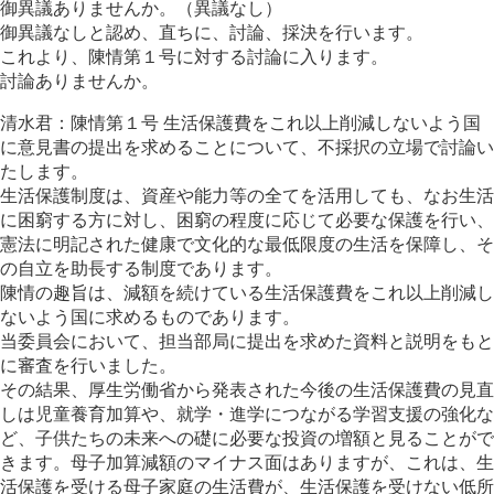
御異議ありませんか。（異議なし）
御異議なしと認め、直ちに、討論、採決を行います。
これより、陳情第１号に対する討論に入ります。
討論ありませんか。
清水君：陳情第１号 生活保護費をこれ以上削減しないよう国
に意見書の提出を求めることについて、不採択の立場で討論い
たします。
生活保護制度は、資産や能力等の全てを活用しても、なお生活
に困窮する方に対し、困窮の程度に応じて必要な保護を行い、
憲法に明記された健康で文化的な最低限度の生活を保障し、そ
の自立を助長する制度であります。
陳情の趣旨は、減額を続けている生活保護費をこれ以上削減し
ないよう国に求めるものであります。
当委員会において、担当部局に提出を求めた資料と説明をもと
に審査を行いました。
その結果、厚生労働省から発表された今後の生活保護費の見直
しは児童養育加算や、就学・進学につながる学習支援の強化な
ど、子供たちの未来への礎に必要な投資の増額と見ることがで
きます。母子加算減額のマイナス面はありますが、これは、生
活保護を受ける母子家庭の生活費が、生活保護を受けない低所