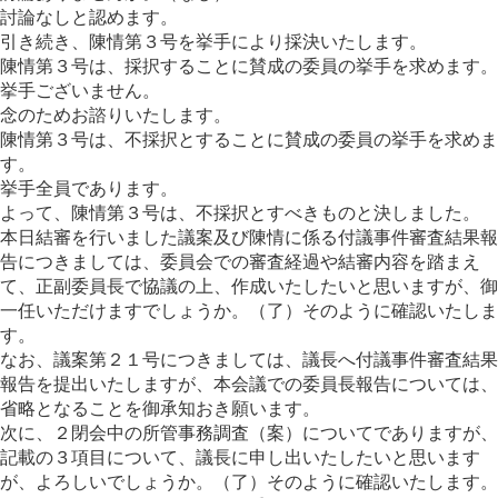
討論なしと認めます。
引き続き、陳情第３号を挙手により採決いたします。
陳情第３号は、採択することに賛成の委員の挙手を求めます。
挙手ございません。
念のためお諮りいたします。
陳情第３号は、不採択とすることに賛成の委員の挙手を求めま
す。
挙手全員であります。
よって、陳情第３号は、不採択とすべきものと決しました。
本日結審を行いました議案及び陳情に係る付議事件審査結果報
告につきましては、委員会での審査経過や結審内容を踏まえ
て、正副委員長で協議の上、作成いたしたいと思いますが、御
一任いただけますでしょうか。（了）そのように確認いたしま
す。
なお、議案第２１号につきましては、議長へ付議事件審査結果
報告を提出いたしますが、本会議での委員長報告については、
省略となることを御承知おき願います。
次に、２閉会中の所管事務調査（案）についてでありますが、
記載の３項目について、議長に申し出いたしたいと思います
が、よろしいでしょうか。（了）そのように確認いたします。