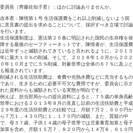
委員長（齊藤佐知子君）：ほかに討論ありませんか。
吉本君：陳情第１号 生活保護費をこれ以上削減しないよう国
に意見書の提出を求めることについて、採択すべき立場で討論
を行います。
生活保護制度は、憲法第２５条に明記された国民の生存権を保
障する最後のセーフティーネットです。陳情者が、生活保護費
は近年ずっと減額されてきていると言われるように、２０１３
年に最大１０％の削減、そして、２０１８年１０月から２０２
０年１０月までに５％削減、対象世帯は全体の６７％に及ぶと
も報道されています。
削減される生活扶助費は、食費や光熱水費などに充当するもの
であり、生きるために必要不可欠な費用ですが、委員会に示さ
れた資料からも減額されている実態が明白です。
例えば、担当部局からの提出資料によると、７５歳の単身高齢
世帯における２０１３年８月の見直し以前の生活扶助費と平成
２９年度の生活扶助費との比較では、月額７万２，６００円か
ら７万１，４３０円に１，１７０円の減額、また、質疑の中
で、母３７歳、子供１４歳の母子世帯では児童養育加算と母子
加算を含め、月額１５万７，８２０円から１４万８，６１０円