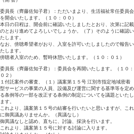
委員長（齊藤佐知子君）：ただいまより、生活福祉常任委員会
を開会いたします。（１０：００）
本日の日程は、開会前に確認いたしましたとおり、次第に記載
のとおり進めてよろしいでしょうか。（了）そのように確認い
たします。
なお、傍聴希望者がおり、入室を許可いたしましたので報告い
たします。
傍聴者入室のため、暫時休憩いたします。（１０：０１）
委員長（齊藤佐知子君）：委員会を再開いたします。（１０：
０２）
１付託案件の審査、（１）議案第１５号 江別市指定地域密着
型サービスの事業の人員、設備及び運営に関する基準等を定め
る条例等の一部を改正する条例の制定についてを議題といたし
ます。
これより、議案第１５号の結審を行いたいと思いますが、これ
に御異議ありませんか。（異議なし）
御異議なしと認め、直ちに、討論、採決を行います。
これより、議案第１５号に対する討論に入ります。