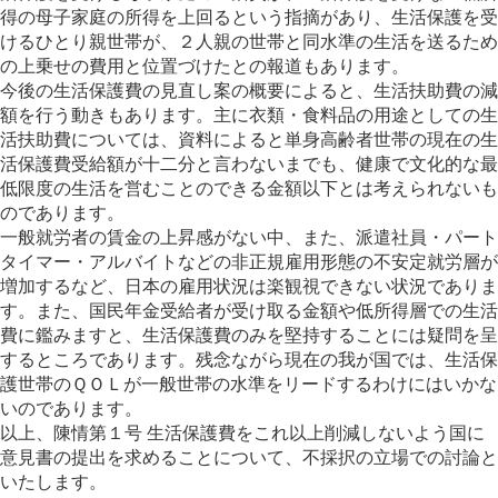
得の母子家庭の所得を上回るという指摘があり、生活保護を受
けるひとり親世帯が、２人親の世帯と同水準の生活を送るため
の上乗せの費用と位置づけたとの報道もあります。
今後の生活保護費の見直し案の概要によると、生活扶助費の減
額を行う動きもあります。主に衣類・食料品の用途としての生
活扶助費については、資料によると単身高齢者世帯の現在の生
活保護費受給額が十二分と言わないまでも、健康で文化的な最
低限度の生活を営むことのできる金額以下とは考えられないも
のであります。
一般就労者の賃金の上昇感がない中、また、派遣社員・パート
タイマー・アルバイトなどの非正規雇用形態の不安定就労層が
増加するなど、日本の雇用状況は楽観視できない状況でありま
す。また、国民年金受給者が受け取る金額や低所得層での生活
費に鑑みますと、生活保護費のみを堅持することには疑問を呈
するところであります。残念ながら現在の我が国では、生活保
護世帯のＱＯＬが一般世帯の水準をリードするわけにはいかな
いのであります。
以上、陳情第１号 生活保護費をこれ以上削減しないよう国に
意見書の提出を求めることについて、不採択の立場での討論と
いたします。