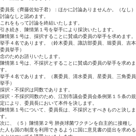
委員長（齊藤佐知子君）：ほかに討論ありませんか。（なし）
討論なしと認めます。
これをもって討論を終結いたします。
引き続き、陳情第１号を挙手により採決いたします。
陳情第１号は、採択することに賛成の委員の挙手を求めます。
挙手４名であります。（鈴木委員、諏訪部委員、堀委員、吉本
委員挙手）
念のためお諮りいたします。
陳情第１号は、不採択とすることに賛成の委員の挙手を求めま
す。
挙手４名であります。（裏委員、清水委員、星委員、三角委員
挙手）
採択・不採択は同数であります。
採択・不採択同数のため、江別市議会委員会条例第１５条の規
定により、委員長において本件を決します。
陳情第１号について、委員長は、不採択とすべきものと決しま
す。
次に、（５）陳情第２号 肺炎球菌ワクチンを自主的に接種し
た人も国の制度を利用できるように国に意見書の提出を求める