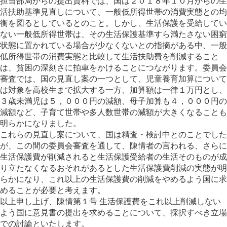
担当部局からの提出資料では、国は２０１８年１０月からの生
活扶助基準見直しについて、一般低所得世帯の消費実態との均
衡を図るとしているとのこと。しかし、生活保護を受給してい
ない一般低所得世帯は、その生活保護基準すら満たさない困窮
状態に置かれている場合が少なくないとの指摘がある中、一般
低所得世帯の消費実態と比較して生活扶助費を削減すること
は、貧困の深刻さに拍車をかけることにつながります。委員会
審査では、国の見直し案の一つとして、児童養育加算について
は対象を高校生まで拡大する一方、加算額は一律１万円とし、
３歳未満児は５，０００円の減額、母子加算も４，０００円の
減額など、子育て世帯や多人数世帯の減額が大きくなることも
明らかになりました。
これらの見直し案について、国は精査・検討中とのことでした
が、この間の委員会審査を通して、陳情者の言われる、さらに
生活保護費が削減されると生活保護受給者の生活そのものが成
り立たなくなるおそれがあるとした生活保護費削減の実態が明
らかになり、これ以上の生活保護費の削減をやめるよう国に求
めることが必要と考えます。
以上申し上げ、陳情第１号 生活保護費をこれ以上削減しない
よう国に意見書の提出を求めることについて、採択すべき立場
での討論といたします。