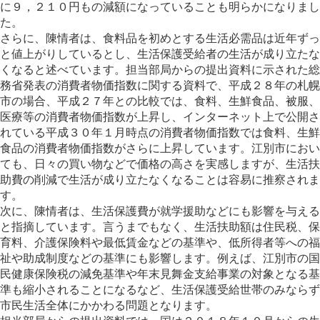
に９，２１０円もの減額になっていることも明らかになりまし
た。
さらに、陳情者は、食料品を初めとする生活必需品は近年ずっ
と値上がりしているとし、生活保護受給者の生活が成り立たな
くなると述べています。担当部局からの提出資料に示された総
務省発表の消費者物価指数に関する資料で、平成２８年の札幌
市の場合、平成２７年との比較では、食料、生鮮食品、被服、
医療等の消費者物価指数が上昇し、インターネット上で公開さ
れている平成３０年１月時点の消費者物価指数では食料、生鮮
食品の消費者物価指数がさらに上昇しています。江別市におい
ても、日々の買い物などで価格の高さを実感しますが、生活扶
助費の削減で生活が成り立たなくなることは容易に推察されま
す。
次に、陳情者は、生活保護費が就学援助などにも影響を与える
と指摘しています。言うまでもなく、生活扶助額は住民税、保
育料、介護保険料や最低賃金などの基準や、低所得者等への福
祉や助成制度などの基準にも影響します。例えば、江別市の国
民健康保険税の減免基準や年末見舞金支給事業の対象となる基
準も縮小されることになるなど、生活保護受給世帯のみならず
市民生活全体にかかわる問題となります。