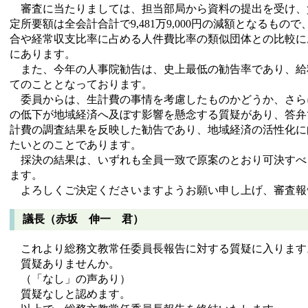
審査に当たりましては、担当部局から資料の提出を受け、
定所要額は全会計合計で9,481万9,000円の減額となるも
合や経常収支比率に占める人件費比率の類似団体との比較に
にあります。
また、今年の人事院勧告は、史上最低の勧告率であり、給
てのこととなっております。
委員からは、生計費の事情を考慮したものかどうか、さら
の低下が地域経済へ及ぼす影響を懸念する質疑があり、答弁
計費の調査結果を反映した勧告であり、地域経済の活性化に
たいとのことであります。
採決の結果は、いずれも全員一致で原案のとおり可決すべ
ます。
よろしくご決定くださいますようお願い申し上げ、審査報
議長（赤坂 伸一 君）
これより総務文教常任委員長報告に対する質疑に入ります
質疑ありませんか。
（「なし」の声あり）
質疑なしと認めます。