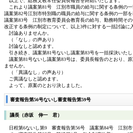
以上で、総務文教常任委員長報告を終結いたします。
これより議案第81号 江別市職員の給与に関する条例の一
議案第82号江別市特別職の職員の給与に関する条例の一部
議案第83号 江別市教育委員会教育長の給与、勤務時間そ
改正する条例の制定について、以上3件に対する一括討論に
討論ありませんか。
（「なし」の声あり）
討論なしと認めます。
引き続き、議案第81号ないし議案第83号を一括採決いたし
議案第81号ないし議案第83号は、委員長報告のとおり、
ませんか。
（「異議なし」の声あり）
ご異議なしと認めます。
よって、原案のとおり決しました。
審査報告第56号ないし審査報告第59号
議長（赤坂 伸一 君）
日程第6ないし第9 審査報告第56号 議案第84号 江別