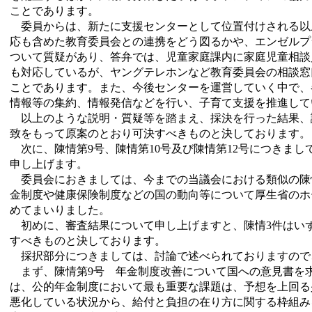
ことであります。
委員からは、新たに支援センターとして位置付けされる以
応も含めた教育委員会との連携をどう図るかや、エンゼルプ
ついて質疑があり、答弁では、児童家庭課内に家庭児童相談
も対応しているが、ヤングテレホンなど教育委員会の相談窓
ことであります。また、今後センターを運営していく中で、
情報等の集約、情報発信などを行い、子育て支援を推進して
以上のような説明・質疑等を踏まえ、採決を行った結果、議
致をもって原案のとおり可決すべきものと決しております。
次に、陳情第9号、陳情第10号及び陳情第12号につきまし
申し上げます。
委員会におきましては、今までの当議会における類似の陳
金制度や健康保険制度などの国の動向等について厚生省のホ
めてまいりました。
初めに、審査結果について申し上げますと、陳情3件はい
すべきものと決しております。
採択部分につきましては、討論で述べられておりますので
まず、陳情第9号 年金制度改善について国への意見書を
は、公的年金制度において最も重要な課題は、予想を上回る
悪化している状況から、給付と負担の在り方に関する枠組み