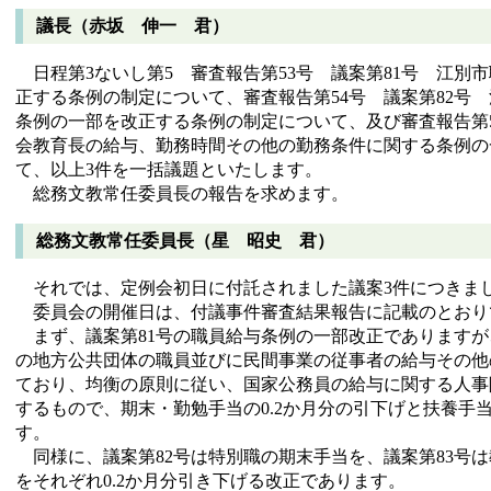
議長（赤坂 伸一 君）
日程第3ないし第5 審査報告第53号 議案第81号 江別
正する条例の制定について、審査報告第54号 議案第82号
条例の一部を改正する条例の制定について、及び審査報告第5
会教育長の給与、勤務時間その他の勤務条件に関する条例の
て、以上3件を一括議題といたします。
総務文教常任委員長の報告を求めます。
総務文教常任委員長（星 昭史 君）
それでは、定例会初日に付託されました議案3件につきま
委員会の開催日は、付議事件審査結果報告に記載のとおり
まず、議案第81号の職員給与条例の一部改正でありますが
の地方公共団体の職員並びに民間事業の従事者の給与その他
ており、均衡の原則に従い、国家公務員の給与に関する人事
するもので、期末・勤勉手当の0.2か月分の引下げと扶養手
す。
同様に、議案第82号は特別職の期末手当を、議案第83号
をそれぞれ0.2か月分引き下げる改正であります。