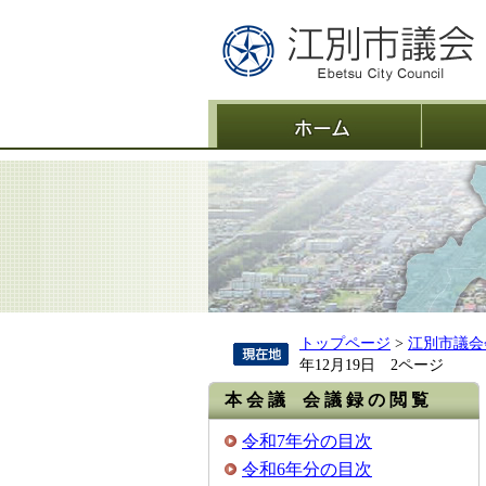
ホーム
トップページ
>
江別市議会
年12月19日 2ページ
本 会 議 会 議 録 の 閲 覧
令和7年分の目次
令和6年分の目次