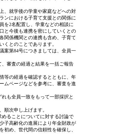
上、就学後の学童や家庭などへの対
ランにおける子育て支援との関係に
員を2名配置し、学童などの相談に
口と今後も連携を密にしていくとの
各関係機関との連携も含め、子育て
いくとのことであります。
案第84号につきましては、全員一
て、審査の経過と結果を一括ご報告
情等の経過を確認するとともに、年
ームページなどを参考に、審査を進
ずれも全員一致をもって一部採択と
、順次申し上げます。
求めることについてに対する討論で
少子高齢化の進展により年金財政が
を初め、世代間の信頼性を確保し、