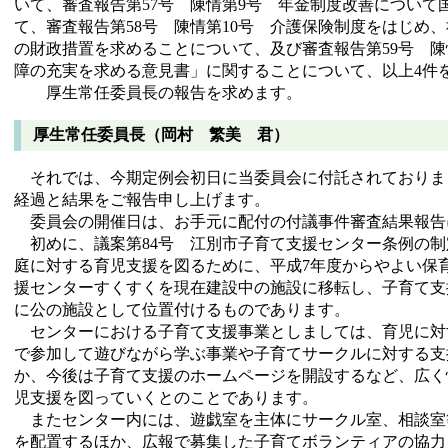
いて、審査報告第57号 陳情第9号 年金制度改善について
て、審査報告第58号 陳情第10号 介護保険制度をはじめ
の財政措置を求めることについて、及び審査報告第59号 陳
障の充実を求める意見書」に関することについて、以上4件
厚生常任委員長の報告を求めます。
厚生常任委員長（岡村 繁美 君）
それでは、今期定例会初日に当委員会に付託されておりま
経過と結果をご報告申し上げます。
委員会の開催日は、お手元に配付の付議事件審査結果報告
初めに、議案第84号 江別市子育て支援センター条例の制
庭に対する育児支援を図るために、平成7年度からやよい保
援センターすくすくを現在建設中の施設に移転し、子育て支
に公の施設として位置付けるものであります。
センターにおける子育て支援事業としましては、育児に対
で参加して遊びながら学ぶ事業や子育てサークルに対する支
か、今後は子育て支援のホームページを開設するなど、広く
児支援を図っていくとのことであります。
またセンター内には、遊戯室を主体にサークル室、相談室
を配置するほか、広報で募集した子育てボランティアの協力