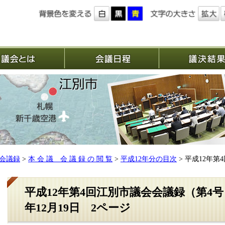
議会とは
会議日程
会議録
>
本 会 議 会 議 録 の 閲 覧
>
平成12年分の目次
> 平成12年第
平成12年第4回江別市議会会議録（第4号
年12月19日 2ページ