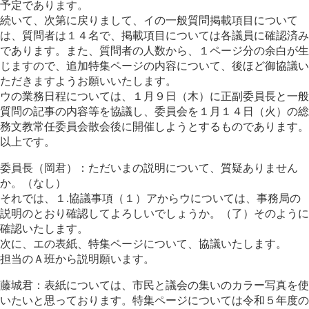
予定であります。
続いて、次第に戻りまして、イの一般質問掲載項目について
は、質問者は１４名で、掲載項目については各議員に確認済み
であります。また、質問者の人数から、１ページ分の余白が生
じますので、追加特集ページの内容について、後ほど御協議い
ただきますようお願いいたします。
ウの業務日程については、１月９日（木）に正副委員長と一般
質問の記事の内容等を協議し、委員会を１月１４日（火）の総
務文教常任委員会散会後に開催しようとするものであります。
以上です。
委員長（岡君）：ただいまの説明について、質疑ありません
か。（なし）
それでは、１.協議事項（１）アからウについては、事務局の
説明のとおり確認してよろしいでしょうか。（了）そのように
確認いたします。
次に、エの表紙、特集ページについて、協議いたします。
担当のＡ班から説明願います。
藤城君：表紙については、市民と議会の集いのカラー写真を使
いたいと思っております。特集ページについては令和５年度の