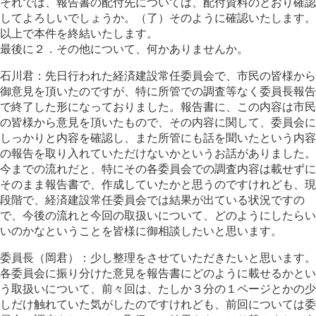
それでは、報告書の配付先については、配付資料のとおり確認
してよろしいでしょうか。（了）そのように確認いたします。
以上で本件を終結いたします。
最後に２．その他について、何かありませんか。
石川君：先日行われた経済建設常任委員会で、市民の皆様から
御意見を頂いたのですが、特に所管での調査等なく委員長報告
で終了した形になっておりました。報告書に、この内容は市民
の皆様から意見を頂いたもので、その内容に関して、委員会に
しっかりと内容を確認し、また所管にも話を聞いたという内容
の報告を取り入れていただけないかというお話がありました。
今までの流れだと、特にその各委員会での調査内容は載せずに
そのまま報告書で、作成していたかと思うのですけれども、現
段階で、経済建設常任委員会では結果が出ている状況ですの
で、今後の流れと今回の取扱いについて、どのようにしたらい
いのかなということを皆様に御相談したいと思います。
委員長（岡君）：少し整理をさせていただきたいと思います。
各委員会に振り分けた意見を報告書にどのように載せるかとい
う取扱いについて、前々回は、たしか３分の１ページとかの少
しだけ触れていた気がしたのですけれども、前回については委