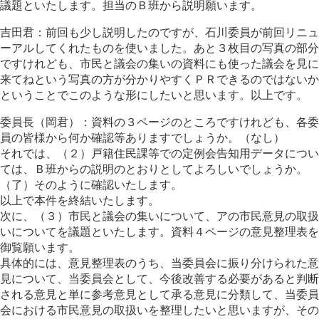
議題といたします。担当のＢ班から説明願います。
吉田君：前回も少し説明したのですが、石川委員が前回リニュ
ーアルしてくれたものを使いました。あと３枚目の写真の部分
ですけれども、市民と議会の集いの資料にも使った議会を見に
来てねという写真の方が分かりやすくＰＲできるのではないか
ということでこのような形にしたいと思います。以上です。
委員長（岡君）：資料の３ページのところですけれども、各委
員の皆様から何か確認等ありますでしょうか。（なし）
それでは、（２）戸籍住民課等での定例会告知用データについ
ては、Ｂ班からの説明のとおりとしてよろしいでしょうか。
（了）そのように確認いたします。
以上で本件を終結いたします。
次に、（３）市民と議会の集いについて、アの市民意見の取扱
いについてを議題といたします。資料４ページの意見整理表を
御覧願います。
具体的には、意見整理表のうち、当委員会に振り分けられた意
見について、当委員会として、今後改善する必要があると判断
される意見と単に参考意見として承る意見に分類して、当委員
会における市民意見の取扱いを整理したいと思いますが、その