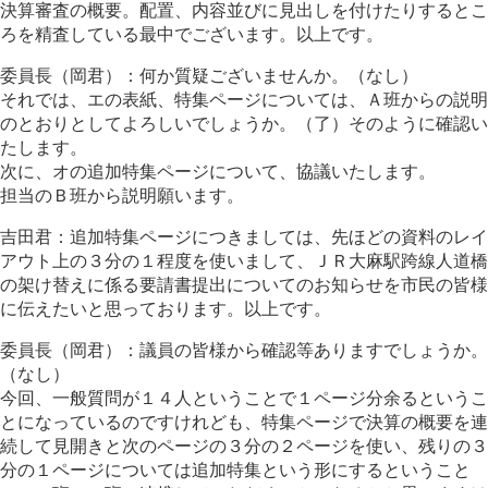
決算審査の概要。配置、内容並びに見出しを付けたりするとこ
ろを精査している最中でございます。以上です。
委員長（岡君）：何か質疑ございませんか。（なし）
それでは、エの表紙、特集ページについては、Ａ班からの説明
のとおりとしてよろしいでしょうか。（了）そのように確認い
たします。
次に、オの追加特集ページについて、協議いたします。
担当のＢ班から説明願います。
吉田君：追加特集ページにつきましては、先ほどの資料のレイ
アウト上の３分の１程度を使いまして、ＪＲ大麻駅跨線人道橋
の架け替えに係る要請書提出についてのお知らせを市民の皆様
に伝えたいと思っております。以上です。
委員長（岡君）：議員の皆様から確認等ありますでしょうか。
（なし）
今回、一般質問が１４人ということで１ページ分余るというこ
とになっているのですけれども、特集ページで決算の概要を連
続して見開きと次のページの３分の２ページを使い、残りの３
分の１ページについては追加特集という形にするということ