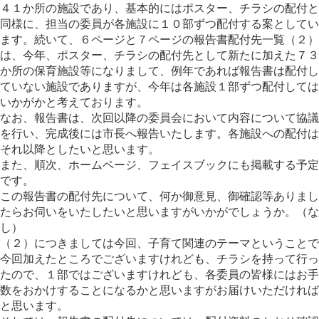
４１か所の施設であり、基本的にはポスター、チラシの配付と
同様に、担当の委員が各施設に１０部ずつ配付する案としてい
ます。続いて、６ページと７ページの報告書配付先一覧（２）
は、今年、ポスター、チラシの配付先として新たに加えた７３
か所の保育施設等になりまして、例年であれば報告書は配付し
ていない施設でありますが、今年は各施設１部ずつ配付しては
いかがかと考えております。
なお、報告書は、次回以降の委員会において内容について協議
を行い、完成後には市長へ報告いたします。各施設への配付は
それ以降としたいと思います。
また、順次、ホームページ、フェイスブックにも掲載する予定
です。
この報告書の配付先について、何か御意見、御確認等ありまし
たらお伺いをいたしたいと思いますがいかがでしょうか。（な
し）
（２）につきましては今回、子育て関連のテーマということで
今回加えたところでございますけれども、チラシを持って行っ
たので、１部ではございますけれども、各委員の皆様にはお手
数をおかけすることになるかと思いますがお届けいただければ
と思います。