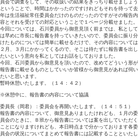
員会で調査をして、その取扱いの結果をきっちり載せましょう
ということで、時間はかかったのですけれどもそれを待って去
年は生活福祉常任委員会だけのものだったのですがその報告内
容とそれを受けての対応ということで１ページ分載せました。
今回については、石川委員から御意見頂く前までは、私として
は早めに市長に報告書を持っていきたいので、委員会に振り分
けたものについては簡単に載せるだけで、その内容については
２月、３月にかかってくるので、そこは待たずに報告書を出し
たいという意向を私としてはお話をしておりました。
今回、石川委員から御意見を頂いたので、改めてどういう形が
報告書に載せるものとしていいか皆様から御意見があれば伺い
たいと思います。
暫時休憩いたします。（１４：４２）
※休憩中に、報告書の内容について協議
委員長（岡君）：委員会を再開いたします。（１４：５１）
報告書の内容について、御意見ありましたけれども、１月の委
員会のときに、Ｂ班から報告書については案を出していただく
ことになりますけれども、本日時点まで分かっております各委
員会の状況についてまとめて報告書には記載することといたし