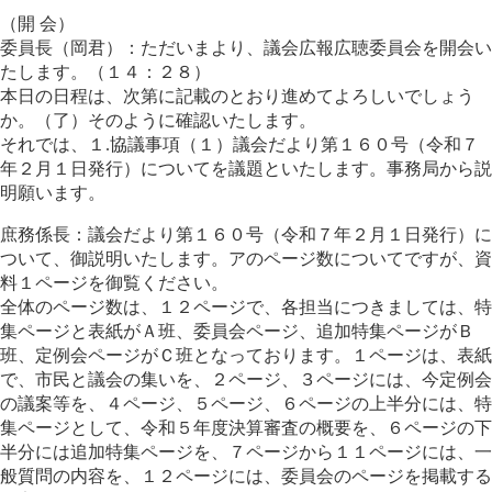
（開 会）
委員長（岡君）：ただいまより、議会広報広聴委員会を開会い
たします。（１４：２８）
本日の日程は、次第に記載のとおり進めてよろしいでしょう
か。（了）そのように確認いたします。
それでは、１.協議事項（１）議会だより第１６０号（令和７
年２月１日発行）についてを議題といたします。事務局から説
明願います。
庶務係長：議会だより第１６０号（令和７年２月１日発行）に
ついて、御説明いたします。アのページ数についてですが、資
料１ページを御覧ください。
全体のページ数は、１２ページで、各担当につきましては、特
集ページと表紙がＡ班、委員会ページ、追加特集ページがＢ
班、定例会ページがＣ班となっております。１ページは、表紙
で、市民と議会の集いを、２ページ、３ページには、今定例会
の議案等を、４ページ、５ページ、６ページの上半分には、特
集ページとして、令和５年度決算審査の概要を、６ページの下
半分には追加特集ページを、７ページから１１ページには、一
般質問の内容を、１２ページには、委員会のページを掲載する