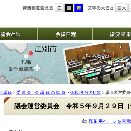
議会とは
会議日程
会議録
>
委 員 会 会 議 録 の 閲 覧
>
令和5年分の目次
> 議会運営委
議会運営委員会 令和５年９月２９日（
印刷用ページを表示