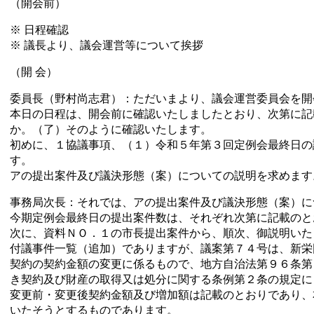
（開会前）
※ 日程確認
※ 議長より、議会運営等について挨拶
（開 会）
委員長（野村尚志君）：ただいまより、議会運営委員会を開
本日の日程は、開会前に確認いたしましたとおり、次第に記
か。（了）そのように確認いたします。
初めに、１協議事項、（１）令和５年第３回定例会最終日の
す。
アの提出案件及び議決形態（案）についての説明を求めます
事務局次長：それでは、アの提出案件及び議決形態（案）に
今期定例会最終日の提出案件数は、それぞれ次第に記載のと
次に、資料ＮＯ．１の市長提出案件から、順次、御説明いた
付議事件一覧（追加）でありますが、議案第７４号は、新栄
契約の契約金額の変更に係るもので、地方自治法第９６条第
き契約及び財産の取得又は処分に関する条例第２条の規定に
変更前・変更後契約金額及び増加額は記載のとおりであり、
いたそうとするものであります。