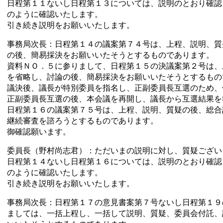
日程第１１ないし日程第１３については、説明のとおり確認
のように確認いたします。
引き続き説明をお願いいたします。
事務局次長：日程第１４の議案第７４号は、上程、説明、質
の後、簡易採決をお願いいたそうとするものであります。
資料ＮＯ．５に参りまして、日程第１５の決議案第２号は、
を省略し、討論の後、簡易採決をお願いいたそうとするもの
議決後、議長が特別委員を指名し、正副委員長互選のため、
正副委員長互選の後、本会議を再開し、議長から互選結果を
日程第１６の議案第７５号は、上程、説明、質疑の後、総合
継続審査を諮ろうとするものであります。
御確認願います。
委員長（野村尚志君）：ただいまの説明に対し、質疑ござい
日程第１４ないし日程第１６については、説明のとおり確認
のように確認いたします。
引き続き説明をお願いいたします。
事務局次長：日程第１７の意見書案第７号ないし日程第１９
ましては、一括上程し、一括して説明、質疑、委員会付託、