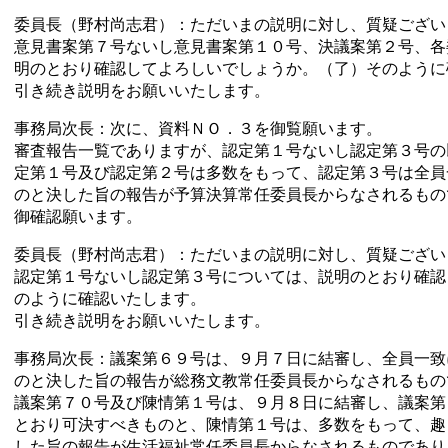
委員長（野村尚志君）：ただいまの説明に対し、質疑ござい
意見書案第７号ないし意見書案第１０号、決議案第２号、各
明のとおり確認してよろしいでしょうか。（了）そのように
引き続き説明をお願いいたします。
事務局次長：次に、資料ＮＯ．３を御覧願います。
審査報告一覧でありますが、認定第１号ないし認定第３号の
定第１号及び認定第２号は多数をもって、認定第３号は全員
のと決した旨の報告が予算決算常任委員長からなされるもの
御確認願います。
委員長（野村尚志君）：ただいまの説明に対し、質疑ござい
認定第１号ないし認定第３号については、説明のとおり確認
のように確認いたします。
引き続き説明をお願いいたします。
事務局次長：議案第６９号は、９月７日に結審し、全員一致
のと決した旨の報告が総務文教常任委員長からなされるもの
議案第７０号及び陳情第１号は、９月８日に結審し、議案第
とおり可決すべきものと、陳情第１号は、多数をもって、趣
した旨の報告が生活福祉常任委員長からなされるものであり