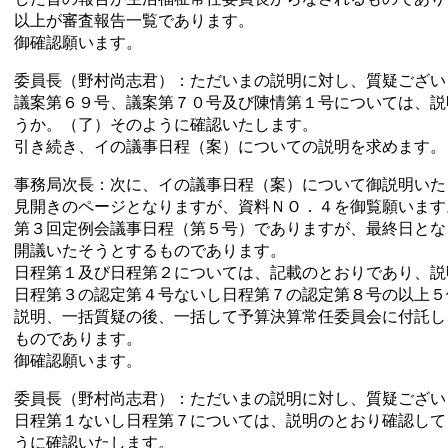
以上が審査報告一覧であります。
御確認願います。
委員長（野村尚志君）：ただいまの説明に対し、質疑ござい
議案第６９号、議案第７０号及び陳情第１号については、説
うか。（了）そのように確認いたします。
引き続き、イの議事日程（案）についての説明を求めます。
事務局次長：次に、イの議事日程（案）について御説明いた
見開きのページとなりますが、資料ＮＯ．４を御覧願います
第３回定例会議事日程（第５号）でありますが、最終日とな
開議いたそうとするものであります。
日程第１及び日程第２については、記載のとおりであり、説
日程第３の認定第４号ないし日程第７の認定第８号の以上５
説明、一括質疑の後、一括して予算決算常任委員会に付託し
ものであります。
御確認願います。
委員長（野村尚志君）：ただいまの説明に対し、質疑ござい
日程第１ないし日程第７については、説明のとおり確認して
うに確認いたします。