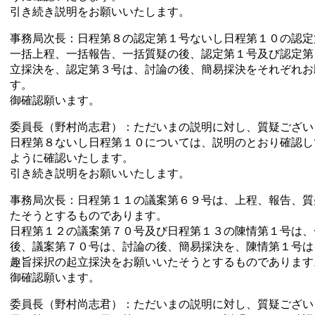
引き続き説明をお願いいたします。
事務局次長：日程第８の認定第１号ないし日程第１０の認定
一括上程、一括報告、一括質疑の後、認定第１号及び認定第
立採決を、認定第３号は、討論の後、簡易採決をそれぞれお
す。
御確認願います。
委員長（野村尚志君）：ただいまの説明に対し、質疑ござい
日程第８ないし日程第１０については、説明のとおり確認し
ように確認いたします。
引き続き説明をお願いいたします。
事務局次長：日程第１１の議案第６９号は、上程、報告、質
たそうとするものであります。
日程第１２の議案第７０号及び日程第１３の陳情第１号は、
後、議案第７０号は、討論の後、簡易採決を、陳情第１号は
趣旨採択の起立採決をお願いいたそうとするものであります
御確認願います。
委員長（野村尚志君）：ただいまの説明に対し、質疑ござい