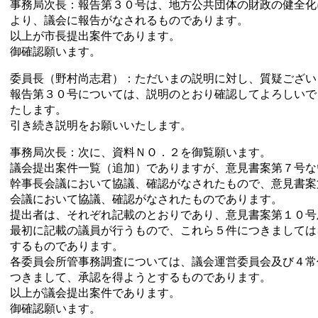
事務局次長：報告第３０号は、地方公共団体の財政の健全化
より、議会に報告がなされるものであります。
以上が市長提出案件であります。
御確認願います。
委員長（野村尚志君）：ただいまの説明に対し、質疑ござい
報告第３０号については、説明のとおり確認してよろしいで
たします。
引き続き説明をお願いいたします。
事務局次長：次に、資料ＮＯ．２を御覧願います。
議会提出案件一覧（追加）でありますが、意見書案第７号な
幹事長会議において協議、確認がなされたもので、意見書案
会議において協議、確認がなされたものであります。
提出者は、それぞれ記載のとおりであり、意見書案第１０号
最初に記載の議員が行うもので、これら５件につきましては
するものであります。
各委員会所管事務調査については、議会運営委員会及び４常
つきまして、承認を得ようとするものであります。
以上が議会提出案件であります。
御確認願います。