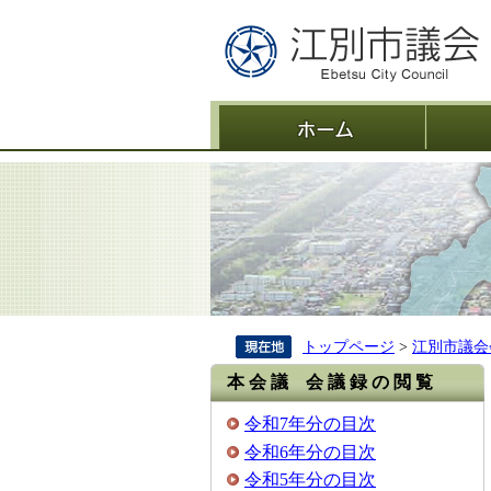
ホーム
トップページ
>
江別市議会
本 会 議 会 議 録 の 閲 覧
令和7年分の目次
令和6年分の目次
令和5年分の目次