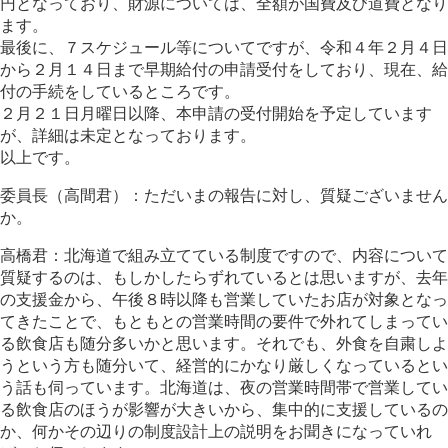
円となっており、財源については、全額が国費及び道費となり
ます。
最後に、７スケジュール等についてですが、令和４年２月４日
から２月１４日まで早期給付の申請受付をしており、現在、給
付の手続をしているところです。
２月２１日月曜日以降、本申請の受付開始を予定しています
が、詳細は未定となっております。
以上です。
委員長（高間君）：ただいまの報告に対し、質疑ございません
か。
高橋君：北海道で組み立てている制度ですので、内容について
質疑するのは、もしかしたらずれているとは思いますが、去年
の支援金から、午後８時以降も営業していたお店が対象となっ
てきたことで、もともとの営業時間の要件で外れてしまってい
る飲食店も随分多いかと思います。それでも、外食を自粛しよ
うという方も随分いて、経営的にかなり厳しくなっているとい
う話も伺っています。北海道は、夜の営業時間帯で営業してい
る飲食店のほうが影響が大きいから、集中的に支援しているの
か、何かその辺りの制度設計上の説明をお聞きになっていれ