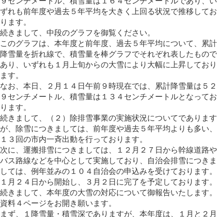
９センチメートル、積雪量は１６４センチメートルであり、い
ずれも前年度や過去５年平均を大きく上回る状況で推移してお
ります。
続きまして、中段のグラフを御覧ください。
このグラフは、本年度と前年度、過去５年平均について、累計
降雪量を折れ線で、積雪量を棒グラフでそれぞれ表したもので
あり、いずれも１月上旬からの大雪により大幅に上昇しており
ます。
なお、本日、２月１４日午前９時現在では、累計降雪量は５２
９センチメートル、積雪量は１３４センチメートルとなってお
ります。
続きまして、（２）除排雪事業の実施状況についてであります
が、除雪につきましては、前年度や過去５年平均よりも多い、
１３回の市内一斉出動を行っております。
次に、運搬排雪につきましては、１２月２７日から幹線道路や
バス路線などを中心として実施しており、自治会排雪につきま
しては、例年並みの１０４自治会の申込みを受けております。
１月２４日から開始し、３月２日に完了を予定しております。
続きまして、本年度の大雪の対応について御報告いたします。
資料４ページをお開き願います。
まず、１降雪量・積雪深でありますが、本年度は、１月と２月