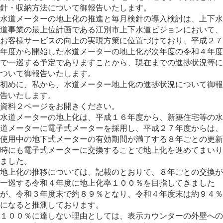
針・収納方法について御報告いたします。
水道メーターの地上化の推進と毎月検針の導入検討は、上下水
道事業の最上位計画である江別市上下水道ビジョンにおいて、
お客様サービスの向上の実現方策に位置づけており、平成２７
年度から開始した水道メーターの地上化が次年度の令和４年度
で一巡する予定でありますことから、現在までの進捗状況等に
ついて御報告いたします。
初めに、私から、水道メーター地上化の進捗状況について御報
告いたします。
資料２ページをお開きください。
水道メーターの地上化は、平成１６年度から、新築住宅等の水
道メーターに電子式メーターを採用し、平成２７年度からは、
使用中の地下式メーターの有効期間が満了する８年ごとの更新
時にも電子式メーターに交換することで地上化を進めてまいり
ました。
地上化の推移については、記載のとおりで、８年ごとの交換が
一巡する令和４年度に地上化率１００％を目指してきました
が、令和３年度末で約８９％となり、令和４年度末は約９４％
になると推測しております。
１００％に達しない理由としては、表示カウンターの外壁への