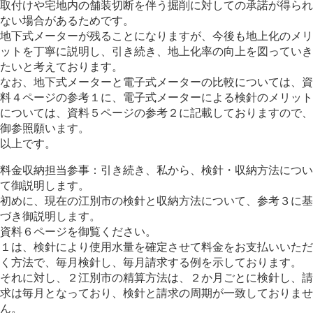
取付けや宅地内の舗装切断を伴う掘削に対しての承諾が得られ
ない場合があるためです。
地下式メーターが残ることになりますが、今後も地上化のメリ
ットを丁寧に説明し、引き続き、地上化率の向上を図っていき
たいと考えております。
なお、地下式メーターと電子式メーターの比較については、資
料４ページの参考１に、電子式メーターによる検針のメリット
については、資料５ページの参考２に記載しておりますので、
御参照願います。
以上です。
料金収納担当参事：引き続き、私から、検針・収納方法につい
て御説明します。
初めに、現在の江別市の検針と収納方法について、参考３に基
づき御説明します。
資料６ページを御覧ください。
１は、検針により使用水量を確定させて料金をお支払いいただ
く方法で、毎月検針し、毎月請求する例を示しております。
それに対し、２江別市の精算方法は、２か月ごとに検針し、請
求は毎月となっており、検針と請求の周期が一致しておりませ
ん。