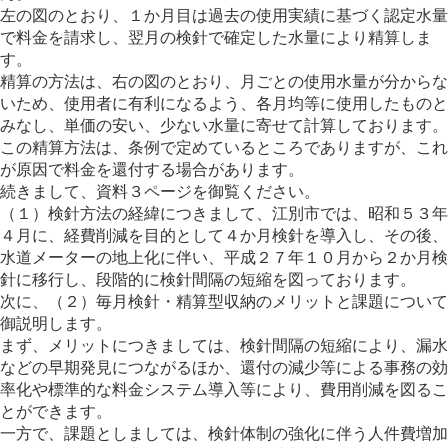
左の図のとおり、１か月目は過去の使用実績に基づく認定水量
で料金を請求し、翌月の検針で確定した水量により精算しま
す。
精算の方法は、右の図のとおり、月ごとの使用水量が分からな
いため、使用者に有利になるよう、各月均等に使用したものと
みなし、単価の安い、少ない水量に寄せて計算しております。
この精算方法は、条例で定めているところでありますが、これ
が原因で料金を還付する場合があります。
続きまして、資料３ページを御覧ください。
（１）検針方法の経緯につきまして、江別市では、昭和５３年
４月に、経費削減を目的として４か月検針を導入し、その後、
水道メーターの地上化に伴い、平成２７年１０月から２か月検
針に移行し、段階的に検針間隔の短縮を図っております。
次に、（２）毎月検針・精算型収納のメリットと課題について
御説明します。
まず、メリットにつきましては、検針間隔の短縮により、漏水
などの早期発見につながるほか、還付の減少等による事務の効
率化や標準的な料金システム導入等により、費用削減を図るこ
とができます。
一方で、課題としましては、検針体制の強化に伴う人件費増加