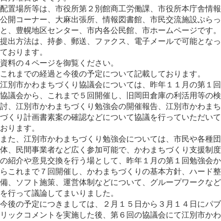
配置場所等は、市役所第２別館商工労働課、市役所本庁舎情報
公開コーナー、大麻出張所、情報図書館、市民交流施設ぷらっ
と、豊幌地区センター、市内各公民館、市ホームページです。
提出方法は、持参、郵送、ファクス、電子メールで可能となっ
ております。
資料の４ページを御覧ください。
これまでの経過と今後の予定について記載しております。
江別市かわまちづくり協議会については、昨年１１月の第１回
協議会から、これまで５回開催し、旧岡田倉庫の利活用等の検
討、江別市かわまちづくり勉強会の開催報告、江別市かわまち
づくり計画書素案の確認などについて協議を行っていただいて
おります。
また、江別市かわまちづくり勉強会については、市民や各種団
体、民間事業者など広く参加可能で、かわまちづくり支援制度
の紹介や意見交換を行う場として、昨年１月の第１回勉強会か
らこれまで７回開催し、かわまちづくりの基本方針、ハード整
備、ソフト施策、運営体制などについて、グループワークなど
を行って議論してまいりました。
今後の予定につきましては、２月１５日から３月１４日にパブ
リックコメントを実施した後、第６回の協議会にて江別市かわ