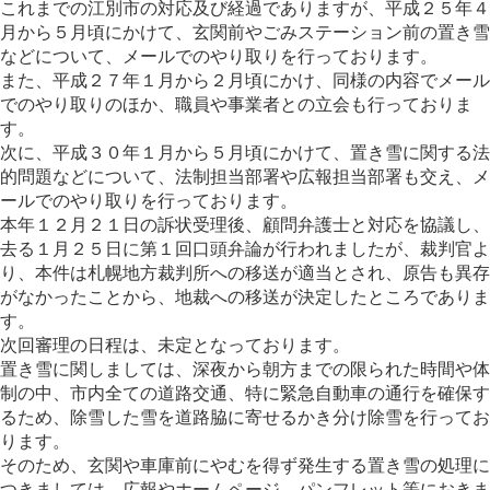
これまでの江別市の対応及び経過でありますが、平成２５年４
月から５月頃にかけて、玄関前やごみステーション前の置き雪
などについて、メールでのやり取りを行っております。
また、平成２７年１月から２月頃にかけ、同様の内容でメール
でのやり取りのほか、職員や事業者との立会も行っておりま
す。
次に、平成３０年１月から５月頃にかけて、置き雪に関する法
的問題などについて、法制担当部署や広報担当部署も交え、メ
ールでのやり取りを行っております。
本年１２月２１日の訴状受理後、顧問弁護士と対応を協議し、
去る１月２５日に第１回口頭弁論が行われましたが、裁判官よ
り、本件は札幌地方裁判所への移送が適当とされ、原告も異存
がなかったことから、地裁への移送が決定したところでありま
す。
次回審理の日程は、未定となっております。
置き雪に関しましては、深夜から朝方までの限られた時間や体
制の中、市内全ての道路交通、特に緊急自動車の通行を確保す
るため、除雪した雪を道路脇に寄せるかき分け除雪を行ってお
ります。
そのため、玄関や車庫前にやむを得ず発生する置き雪の処理に
つきましては、広報やホームページ、パンフレット等におきま