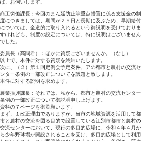
ば、お伺いします。
商工労働課長：今回のまん延防止等重点措置に係る支援金の制
度につきましては、期間が２５日と長期に及ぶため、早期給付
については、全道的に取り入れるという御説明を受けておりま
すけれども、制度の設定については、特に説明はございません
でした。
委員長（高間君）：ほかに質疑ございませんか。（なし）
以上で、本件に対する質疑を終結いたします。
次に、（２）第１回定例会予定案件、アの都市と農村の交流セ
ンター条例の一部改正についてを議題と致します。
本件に対する説明を求めます。
農業振興課長：それでは、私から、都市と農村の交流センター
条例の一部改正について御説明申し上げます。
資料の７ページを御覧願います。
まず、１改正理由でありますが、当市の地域資源を活用して都
市と農村の交流を図る目的で設置している江別市都市と農村の
交流センターにおいて、現行の多目的広場に、令和４年４月か
ら少年野球場が開設されることを受け、多目的広場として利用