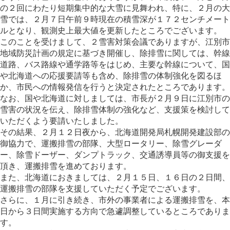
の２回にわたり短期集中的な大雪に見舞われ、特に、２月の大
雪では、２月７日午前９時現在の積雪深が１７２センチメート
ルとなり、観測史上最大値を更新したところでございます。
このことを受けまして、２雪害対策会議でありますが、江別市
地域防災計画の規定に基づき開催し、除排雪に関しては、幹線
道路、バス路線や通学路等をはじめ、主要な幹線について、国
や北海道への応援要請等も含め、除排雪の体制強化を図るほ
か、市民への情報発信を行うと決定されたところであります。
なお、国や北海道に対しましては、市長が２月９日に江別市の
雪害の状況を伝え、除排雪体制の強化など、支援策を検討して
いただくよう要請いたしました。
その結果、２月１２日夜から、北海道開発局札幌開発建設部の
御協力で、運搬排雪の部隊、大型ロータリー、除雪グレーダ
ー、除雪ドーザー、ダンプトラック、交通誘導員等の御支援を
頂き、運搬排雪を進めております。
また、北海道におきましては、２月１５日、１６日の２日間、
運搬排雪の部隊を支援していただく予定でございます。
さらに、１月に引き続き、市外の事業者による運搬排雪を、本
日から３日間実施する方向で急遽調整しているところでありま
す。