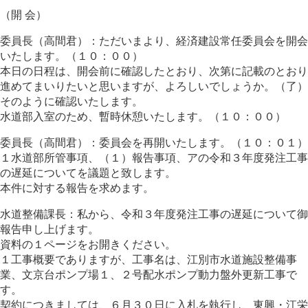
（開 会）
委員長（高間君）：ただいまより、経済建設常任委員会を開会
いたします。（１０：００）
本日の日程は、開会前に確認したとおり、次第に記載のとおり
進めてまいりたいと思いますが、よろしいでしょうか。（了）
そのように確認いたします。
水道部入室のため、暫時休憩いたします。（１０：００）
委員長（高間君）：委員会を再開いたします。（１０：０１）
１水道部所管事項、（１）報告事項、アの令和３年度発注工事
の遅延についてを議題と致します。
本件に対する報告を求めます。
水道整備課長：私から、令和３年度発注工事の遅延について御
報告申し上げます。
資料の１ページをお開きください。
１工事概要でありますが、工事名は、江別市水道施設整備事
業、文京台ポンプ場１、２号配水ポンプ動力盤外更新工事で
す。
契約につきましては、６月３０日に入札を執行し、東興・江栄