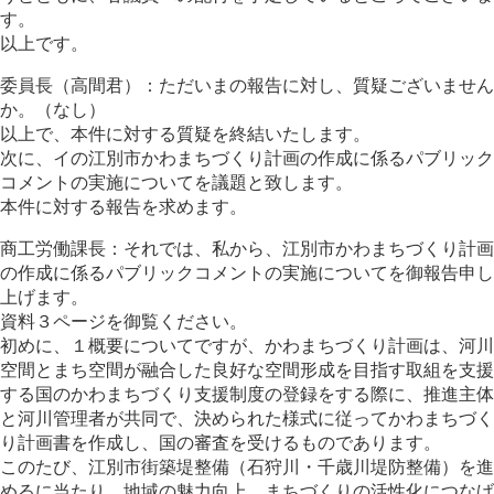
す。
以上です。
委員長（高間君）：ただいまの報告に対し、質疑ございません
か。（なし）
以上で、本件に対する質疑を終結いたします。
次に、イの江別市かわまちづくり計画の作成に係るパブリック
コメントの実施についてを議題と致します。
本件に対する報告を求めます。
商工労働課長：それでは、私から、江別市かわまちづくり計画
の作成に係るパブリックコメントの実施についてを御報告申し
上げます。
資料３ページを御覧ください。
初めに、１概要についてですが、かわまちづくり計画は、河川
空間とまち空間が融合した良好な空間形成を目指す取組を支援
する国のかわまちづくり支援制度の登録をする際に、推進主体
と河川管理者が共同で、決められた様式に従ってかわまちづく
り計画書を作成し、国の審査を受けるものであります。
このたび、江別市街築堤整備（石狩川・千歳川堤防整備）を進
めるに当たり、地域の魅力向上、まちづくりの活性化につなげ