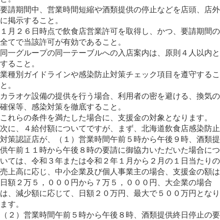
要請期間中、営業時間短縮や酒類提供の停止などを店頭、店外
に掲示すること。
１月２６日時点で飲食店営業許可を取得し、かつ、要請期間の
全てで当該許可が有効であること。
同一グループの同一テーブルへの入店案内は、原則４人以内と
すること。
業種別ガイドラインや感染防止対策チェック項目を遵守するこ
と。
カラオケ設備の提供を行う場合、利用者の密を避ける、換気の
確保等、感染対策を徹底すること。
これらの条件を満たした場合に、支援金の対象となります。
次に、４給付額についてですが、まず、北海道飲食店感染防止
対策認証店が、（１）営業時間午前５時から午後９時、酒類提
供午前１１時から午後８時の要請に御協力いただいた場合につ
いては、令和３年または令和２年１月から２月の１日当たりの
売上高に応じ、中小企業及び個人事業主の場合、支援金の額は
日額２万５，０００円から７万５，０００円、大企業の場合
は、減少額に応じて、日額２０万円、最大で５００万円となり
ます。
（２）営業時間午前５時から午後８時、酒類提供終日停止の要