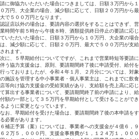
請に御協力いただいた場合につきましては、日額３万円から１
０万円、大企業の場合、減少額に応じて、日額２０万円から最
大で５００万円となります。
認証店以外の場合は、要請内容の選択をすることはできず、営
業時間午前５時から午後８時、酒類提供終日停止の要請に応じ
ていただいた場合に、日額３万円から１０万円、大企業の場合
は、減少額に応じて、日額２０万円、最大で５００万円が支給
されます。
次に、５早期給付についてですが、これまで営業時短等要請に
伴う協力支援金は、原則、要請期間終了後に申請受付、給付を
行っておりましたが、令和４年１月、２月分については、対象
の施設を管理する中小事業者・個人事業主は、これまでに飲食
店等向け協力支援金の受給実績があり、支給額を売上高に応じ
て算出する事業者について、要請期間終了前の申請により、給
付額の一部として３５万円を早期給付として受けることができ
るように変更となっています。
なお、早期給付を受けた場合は、要請期間終了後の本申請をす
る必要があります。
６補正予算（案）については、事業者への支援金が４億６，９
６２万５，０００円、支援金事務費が１，１２４万１，０００