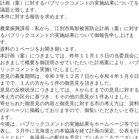
計画（案）に対するパブリックコメントの実施結果についてを
議題と致します。
本件に対する報告を求めます。
農業振興課長：私から、江別市鳥獣被害防止計画（案）に対す
るパブリックコメントの実施結果について御報告申し上げま
す。
資料の１ページをお開き願います。
本計画（案）につきましては、昨年１１月１５日の当委員会に
おきまして概要を御説明させていただいた計画案により、パブ
リックコメントを実施いたしました。
意見の募集期間は、令和３年１２月７日から令和４年１月６日
までで、１人の方から１件の御意見を頂きました。
意見の反映状況につきましては、ＡからＥまでの意見に対する
考え方の区分に基づき、Ｅその他の意見が１件ありました。
寄せられた御意見の内容と御意見に対する市の考え方は、資料
の２ページに掲載しておりますので、御覧いただきたいと存じ
ます。
今後は、パブリックコメントの実施結果をホームページ等で公
表し、３月中に北海道との本協議を経て計画の策定、公表を行
うとともに、各議員への配付を予定しているところでございま