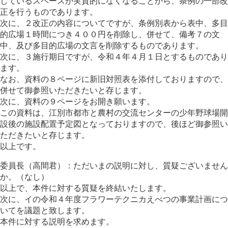
しているスペースが実質的になくなることから、条例の一部改
正を行うものであります。
次に、２改正の内容についてですが、条例別表から表中、多目
的広場１時間につき４００円を削除し、併せて、備考７の文
中、及び多目的広場の文言を削除するものであります。
次に、３施行期日ですが、令和４年４月１日とするものであり
ます。
なお、資料の８ページに新旧対照表を添付しておりますので、
併せて御参照いただきたいと存じます。
次に、資料の９ページをお開き願います。
この資料は、江別市都市と農村の交流センターの少年野球場開
設後の施設配置予定図となっておりますので、後ほど御参照い
ただきたいと存じます。
以上です。
委員長（高間君）：ただいまの説明に対し、質疑ございません
か。（なし）
以上で、本件に対する質疑を終結いたします。
次に、イの令和４年度フラワーテクニカえべつの事業計画につ
いてを議題と致します。
本件に対する説明を求めます。