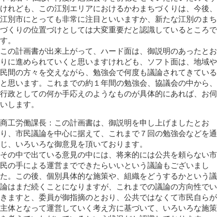
けれども、この江別エリアにおけるかわまちづくりは、今後、
江別市にとっても非常に注目といいますか、新たな江別のまち
づくりの位置づけとしては大変重要だと認識しているところで
す。
この計画書が出来上がって、ハード面は、御説明のあったとお
りに進められていくと思いますけれども、ソフト面は、地域や
民間の方々を交えながら、勉強会で何度も議論されてきている
と思います。これまでの約１年間の勉強会、協議会の中から、
行政としての何か手応えのようなものが具体的にあれば、お伺
いします。
商工労働課長：この計画書は、御説明を申し上げましたとお
り、市民議論を中心に据えて、これまで７回の勉強会などを通
じ、いろいろな御意見を頂いております。
その中で出ている意見の中には、将来的には公共を頼らない市
民の手による運営までできたらいいという議論もございまし
た。この後、個別具体的な施策や、組織をどうするかという議
論はまだ続くことになりますが、これまでの議論の方向性でい
きますと、委員が御指摘のとおり、公共ではなくて市民自らが
主体となって運営していく考え方に基づいて、いろいろな施策