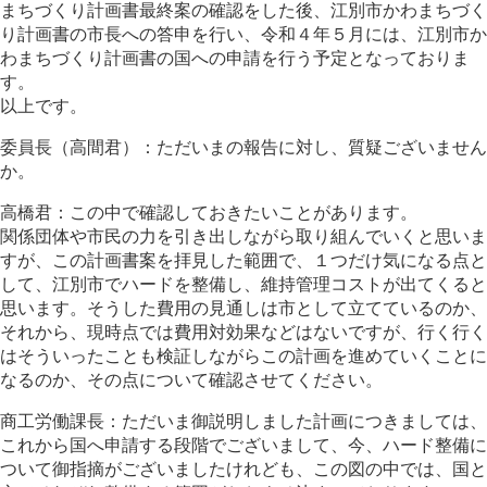
まちづくり計画書最終案の確認をした後、江別市かわまちづく
り計画書の市長への答申を行い、令和４年５月には、江別市か
わまちづくり計画書の国への申請を行う予定となっておりま
す。
以上です。
委員長（高間君）：ただいまの報告に対し、質疑ございません
か。
高橋君：この中で確認しておきたいことがあります。
関係団体や市民の力を引き出しながら取り組んでいくと思いま
すが、この計画書案を拝見した範囲で、１つだけ気になる点と
して、江別市でハードを整備し、維持管理コストが出てくると
思います。そうした費用の見通しは市として立てているのか、
それから、現時点では費用対効果などはないですが、行く行く
はそういったことも検証しながらこの計画を進めていくことに
なるのか、その点について確認させてください。
商工労働課長：ただいま御説明しました計画につきましては、
これから国へ申請する段階でございまして、今、ハード整備に
ついて御指摘がございましたけれども、この図の中では、国と