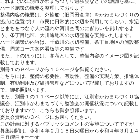
これまでの江別市かわまちづくり勉強会などでの議論を基に、
ハード施策の概要を整理しております。
整備内容の概要は、外輪船（旧岡田倉庫）をかわまちづくりの
拠点に位置づけ、市民に日常的に水辺を利用してもらい、水辺
とまちをつなぐ人の流れや河川空間のにぎわいを創出するよ
う、条丁目地区、大川通地区の水辺整備を実施いたします。
ハード施策の内容は、千歳川の水辺整備、条丁目地区の施設整
備、周遊コース案内看板等の整備です。
また、下のほうには、参考として、整備内容のイメージ図を記
載しております。
別冊１の９ページから１０ページを御覧ください。
こちらには、整備の必要性、有効性、整備の実現方策、推進体
制、有効利用及び維持管理などについて記載しておりますの
で、御参照願います。
また、別冊１の１１ページ以降には、江別市かわまちづくり協
議会、江別市かわまちづくり勉強会の開催状況について記載し
ておりますので、こちらも御参照願います。
委員会資料の３ページにお戻りください。
この計画に対するパブリックコメントの実施についてですが、
募集期間は、令和４年２月１５日火曜日から令和４年３月１４
日月曜日までです。