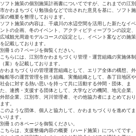
ソフト施策の個別施策計画書についてですが、これまでの江別
市かわまちづくり勉強会などで出された意見を基に、ソフト施
策の概要を整理しております。
ソフト施策の内容は、千歳川の水辺空間を活用した新たなイベ
ントの企画、冬のイベント、アクティビティープランの設定、
広域観光周遊モデルコースの設定とし、イベント案などの施策
を記載しております。
別冊１の７ページを御覧ください。
こちらには、江別市かわまちづくり管理・運営組織の実施体制
（案）を記載しております。
かわまちづくりの管理運営組織として、エリア全体の構想、外
輪船等の運営管理を担う組織、実働組織として、条丁目地区や
社会に対する熱い思いを持って共に活動する仲間・団体、ま
た、連携・支援する団体として、大学などの機関、地元企業、
外部企業、江別市、河川管理者、その他協力者にまとめており
ます。
このような団体、個人と協力して、かわまちづくりを進めてま
いります。
別冊１の８ページを御覧ください。
こちらは、支援整備内容の概要（ハード施策）についてです。