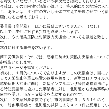
を考えていただいているという状況だと認識しております。
今後は、その方向性で議論が続けば、将来的にあの地域の人た
ち、あるいは、江別市の方たち全体で支えて発展させていく計
画になると考えております。
委員長（高間君）：ほかに質疑ございませんか。（なし）
以上で、本件に対する質疑を終結いたします。
次に、ウの感染症防止対策協力支援金についてを議題と致しま
す。
本件に対する報告を求めます。
商工労働課長：それでは、感染症防止対策協力支援金について
御報告いたします。
資料５ページを御覧ください。
初めに、１目的についてでありますが、この支援金は、国によ
るまん延防止等重点措置の適用を踏まえ、新型コロナウイルス
感染症拡大抑止に向け、新型インフルエンザ等特別措置法によ
る時短要請等に協力した事業者に対し、北海道から支給事務の
依頼を受け、市から支援金を支給するものです。
次に、２支給対象者数ですが、市内事業所３，３５１件のう
ち、対象事業者は、北海道の試算により４２０件と想定してい