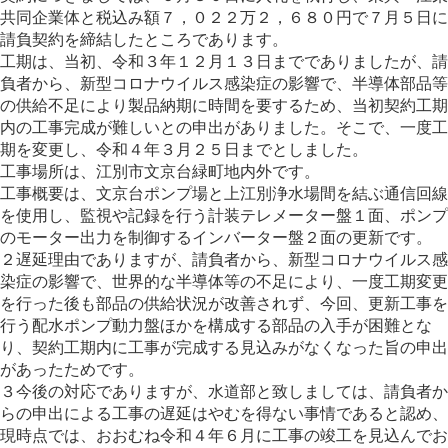
共同企業体と税込み額７，０２２万２，６８０円で７月５日に
請負契約を締結したところであります。
工期は、当初、令和３年１２月１３日まででありましたが、請
負者から、新型コロナウイルス感染症の影響で、半導体部品等
の供給不足により製品納期に時間を要するため、当初契約工期
内の工事完成が難しいとの申出がありました。そこで、一度工
期を変更し、令和４年３月２５日までとしました。
工事場所は、江別市文京台緑町地内外です。
工事概要は、文京台ポンプ場と上江別浄水場間を結ぶ通信回線
を使用し、監視や記録を行う計装テレメーター盤１面、ポンプ
のモーター出力を制御するインバーター盤２面の更新です。
２遅延理由でありますが、請負者から、新型コロナウイルス感
染症の影響で、世界的な半導体等の不足により、一度工期変更
を行った後も部品の供給状況が改善されず、今回、更新工事を
行う配水ポンプ動力盤ほかを構成する部品の入手が困難とな
り、契約工期内に工事が完成する見込みがなくなった旨の申出
があったためです。
３今後の対応でありますが、水道部と致しましては、請負者か
らの申出による工事の遅延はやむを得ない事情であると認め、
現時点では、おおむね令和４年６月に工事の竣工を見込んでお