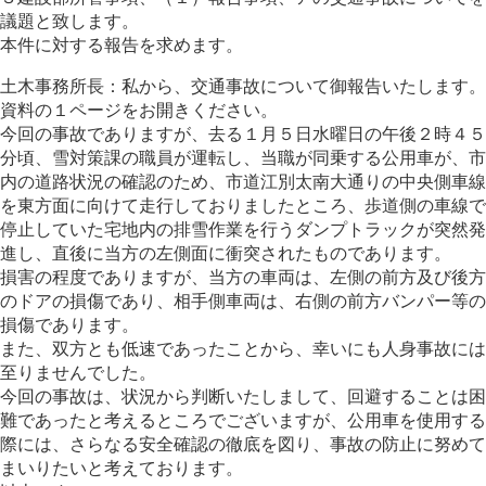
議題と致します。
本件に対する報告を求めます。
土木事務所長：私から、交通事故について御報告いたします。
資料の１ページをお開きください。
今回の事故でありますが、去る１月５日水曜日の午後２時４５
分頃、雪対策課の職員が運転し、当職が同乗する公用車が、市
内の道路状況の確認のため、市道江別太南大通りの中央側車線
を東方面に向けて走行しておりましたところ、歩道側の車線で
停止していた宅地内の排雪作業を行うダンプトラックが突然発
進し、直後に当方の左側面に衝突されたものであります。
損害の程度でありますが、当方の車両は、左側の前方及び後方
のドアの損傷であり、相手側車両は、右側の前方バンパー等の
損傷であります。
また、双方とも低速であったことから、幸いにも人身事故には
至りませんでした。
今回の事故は、状況から判断いたしまして、回避することは困
難であったと考えるところでございますが、公用車を使用する
際には、さらなる安全確認の徹底を図り、事故の防止に努めて
まいりたいと考えております。