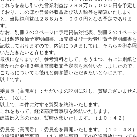
これらを差し引いた営業利益は２８８万５，０００円を予定し
ており、このほか営業外収益及び法人税等を精算いたします
と、当期純利益は２８８万５，０００円となる予定でありま
す。
なお、別冊２の２ページに予定貸借対照表、別冊２の４ページ
には製造原価予定明細書、販売費及び一般管理費予定明細書を
記載しておりますので、内訳につきましては、そちらを御参照
いただきたいと存じます。
最後になりますが、参考資料として、もう１つ、右上に別紙と
書かれた令和３年度営業収支予定表を添付いたしましたので、
こちらについても後ほど御参照いただきたいと存じます。
以上です。
委員長（高間君）：ただいまの説明に対し、質疑ございません
か。（なし）
以上で、本件に対する質疑を終結いたします。
これをもって、経済部所管事項を終結いたします。
建設部入室のため、暫時休憩いたします。（１０：４２）
委員長（高間君）：委員会を再開いたします。（１０：４３）
３建設部所管事項、（１）報告事項、アの交通事故についてを