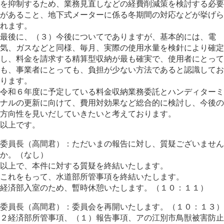
を抑制するため、業務見直しなどの経費削減策を検討する必要
があること、地下式メーターに係る冬期間の対応などが挙げら
れます。
最後に、（３）今後についてでありますが、基本的には、電
気、ガスなどと同様、毎月、実際の使用水量を検針により確定
し、料金を請求する精算型収納が最も確実で、使用者にとって
も、事業者にとっても、負担が少ない方法であると認識してお
ります。
令和６年度に予定している料金収納業務委託とハンディターミ
ナルの更新に向けて、費用対効果など総合的に検討し、今後の
方向性を見いだしていきたいと考えております。
以上です。
委員長（高間君）：ただいまの報告に対し、質疑ございません
か。（なし）
以上で、本件に対する質疑を終結いたします。
これをもって、水道部所管事項を終結いたします。
経済部入室のため、暫時休憩いたします。（１０：１１）
委員長（高間君）：委員会を再開いたします。（１０：１３）
２経済部所管事項、（１）報告事項、アの江別市鳥獣被害防止