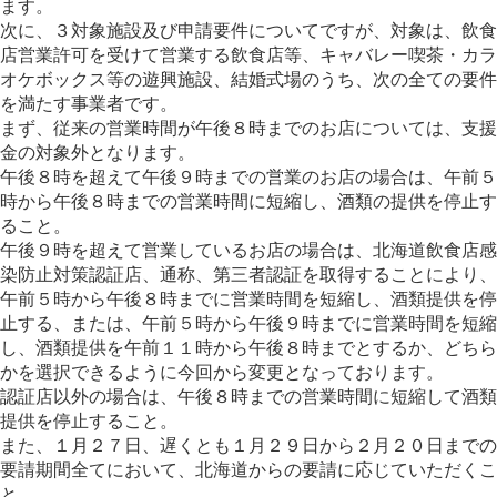
ます。
次に、３対象施設及び申請要件についてですが、対象は、飲食
店営業許可を受けて営業する飲食店等、キャバレー喫茶・カラ
オケボックス等の遊興施設、結婚式場のうち、次の全ての要件
を満たす事業者です。
まず、従来の営業時間が午後８時までのお店については、支援
金の対象外となります。
午後８時を超えて午後９時までの営業のお店の場合は、午前５
時から午後８時までの営業時間に短縮し、酒類の提供を停止す
ること。
午後９時を超えて営業しているお店の場合は、北海道飲食店感
染防止対策認証店、通称、第三者認証を取得することにより、
午前５時から午後８時までに営業時間を短縮し、酒類提供を停
止する、または、午前５時から午後９時までに営業時間を短縮
し、酒類提供を午前１１時から午後８時までとするか、どちら
かを選択できるように今回から変更となっております。
認証店以外の場合は、午後８時までの営業時間に短縮して酒類
提供を停止すること。
また、１月２７日、遅くとも１月２９日から２月２０日までの
要請期間全てにおいて、北海道からの要請に応じていただくこ
と。