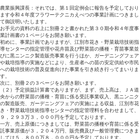
農業振興課長：それでは、第１回定例会に報告を予定しており
ます令和４年度フラワーテクニカえべつの事業計画につきまし
て御説明いたします。
お手元の資料の右上に別冊２と書かれた第３０期令和４年度事
業計画書の１ページをお開き願います。
初めに、事業計画でありますが、江別市花き・野菜栽培技術指
導センターの指定管理や花卉苗及び野菜苗の播種・育苗事業並
びに黒ニンニク製造販売事業を行うほか、ガーデニングフェア
や栽培指導の実施などにより、生産者への苗の安定供給や市民
への栽培技術の普及促進向けた事業を引き続き行ってまいりま
す。
次に、別冊２の３ページをお開き願います。
（２）予定損益計算書でありますが、まず、売上高は、ＪＡ道
央からの野菜苗の播種・育苗に係る受託事業収入、黒ニンニク
の製造販売、ガーデニングフェアの実施による収益、江別市花
き・野菜栽培技術指導センターの指定管理料を合わせまして、
９，２９３万３，０００円を予定しております。
一方、売上原価につきましては、野菜苗の播種や育苗に係る受
託事業原価が３，２０４万円、販売費及び一般管理費につきま
しては５，８００万８，０００円を予定しております。