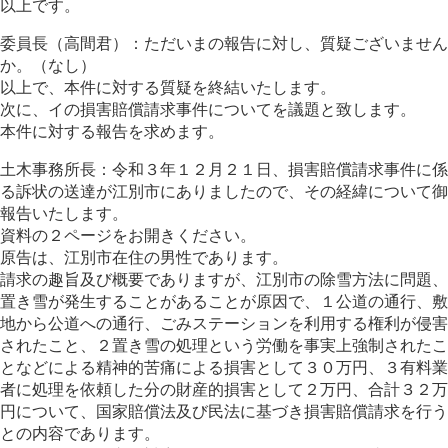
以上です。
委員長（高間君）：ただいまの報告に対し、質疑ございません
か。（なし）
以上で、本件に対する質疑を終結いたします。
次に、イの損害賠償請求事件についてを議題と致します。
本件に対する報告を求めます。
土木事務所長：令和３年１２月２１日、損害賠償請求事件に係
る訴状の送達が江別市にありましたので、その経緯について御
報告いたします。
資料の２ページをお開きください。
原告は、江別市在住の男性であります。
請求の趣旨及び概要でありますが、江別市の除雪方法に問題、
置き雪が発生することがあることが原因で、１公道の通行、敷
地から公道への通行、ごみステーションを利用する権利が侵害
されたこと、２置き雪の処理という労働を事実上強制されたこ
となどによる精神的苦痛による損害として３０万円、３有料業
者に処理を依頼した分の財産的損害として２万円、合計３２万
円について、国家賠償法及び民法に基づき損害賠償請求を行う
との内容であります。