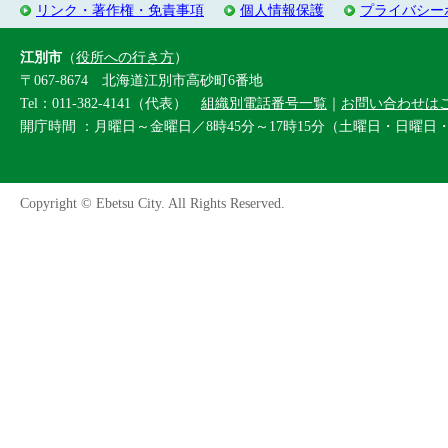
リンク・著作権・免責事項
個人情報保護
プライバシー
江別市
（
役所への行き方
）
〒067-8674 北海道江別市高砂町6番地
Tel：011-382-4141（代表）
組織別電話番号一覧
｜
お問い合わせは
開庁時間 ：月曜日～金曜日／8時45分～17時15分（土曜日・日曜日
Copyright © Ebetsu City. All Rights Reserved.