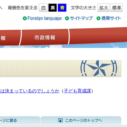
ス情報
観光情報
市政情報
期は決まっているのでしょうか
（
子ども育成課
）
前のページに戻る
こ