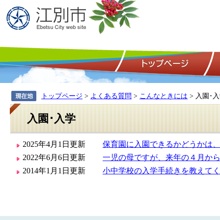
トップページ
>
よくある質問
>
こんなときには
> 入園･
入園･入学
2025年4月1日更新
保育園に入園できるかどうかは
2022年6月6日更新
一児の母ですが、来年の４月か
2014年1月1日更新
小中学校の入学手続きを教えて