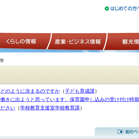
トップページ
くらしの情報
産業・ビジネ
入学
、どのように決まるのですか
（
子ども育成課
）
ら働きに出ようと思っています。保育園申し込みの受け付け時
ください
（
学校教育支援室学校教育課
）