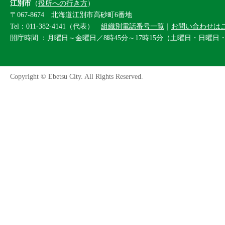
江別市
（
役所への行き方
）
〒067-8674 北海道江別市高砂町6番地
Tel：011-382-4141（代表）
組織別電話番号一覧
｜
お問い合わせは
開庁時間 ：月曜日～金曜日／8時45分～17時15分（土曜日・日曜日
Copyright © Ebetsu City. All Rights Reserved.