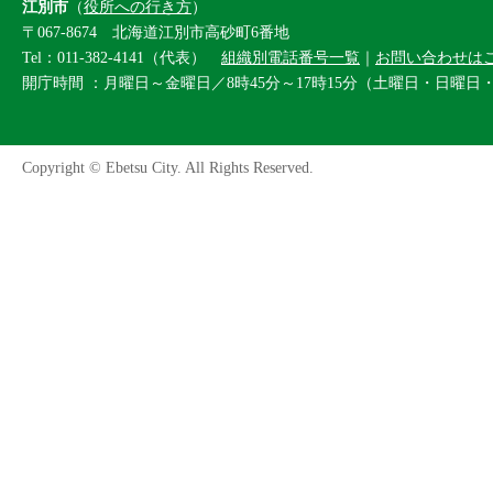
江別市
（
役所への行き方
）
〒067-8674 北海道江別市高砂町6番地
Tel：011-382-4141（代表）
組織別電話番号一覧
｜
お問い合わせは
開庁時間 ：月曜日～金曜日／8時45分～17時15分（土曜日・日曜日
Copyright © Ebetsu City. All Rights Reserved.