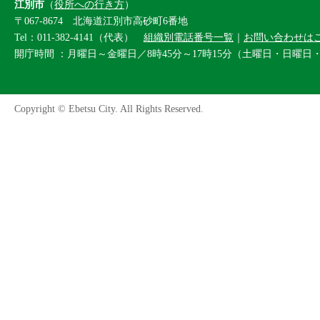
江別市
（
役所への行き方
）
〒067-8674 北海道江別市高砂町6番地
Tel：011-382-4141（代表）
組織別電話番号一覧
｜
お問い合わせは
開庁時間 ：月曜日～金曜日／8時45分～17時15分（土曜日・日曜日
Copyright © Ebetsu City. All Rights Reserved.