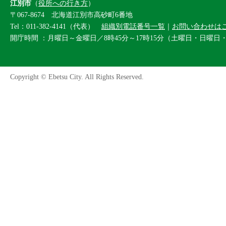
江別市
（
役所への行き方
）
〒067-8674 北海道江別市高砂町6番地
Tel：011-382-4141（代表）
組織別電話番号一覧
｜
お問い合わせは
開庁時間 ：月曜日～金曜日／8時45分～17時15分（土曜日・日曜日
Copyright © Ebetsu City. All Rights Reserved.