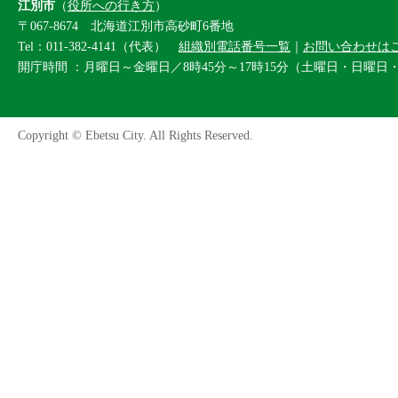
江別市
（
役所への行き方
）
〒067-8674 北海道江別市高砂町6番地
Tel：011-382-4141（代表）
組織別電話番号一覧
｜
お問い合わせは
開庁時間 ：月曜日～金曜日／8時45分～17時15分（土曜日・日曜日
Copyright © Ebetsu City. All Rights Reserved.