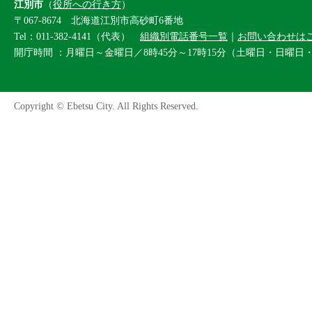
江別市
（
役所への行き方
）
〒067-8674 北海道江別市高砂町6番地
Tel：011-382-4141（代表）
組織別電話番号一覧
｜
お問い合わせは
開庁時間 ：月曜日～金曜日／8時45分～17時15分（土曜日・日曜日
Copyright © Ebetsu City. All Rights Reserved.