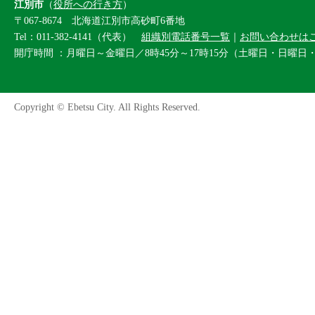
江別市
（
役所への行き方
）
〒067-8674 北海道江別市高砂町6番地
Tel：011-382-4141（代表）
組織別電話番号一覧
｜
お問い合わせは
開庁時間 ：月曜日～金曜日／8時45分～17時15分（土曜日・日曜日
Copyright © Ebetsu City. All Rights Reserved.